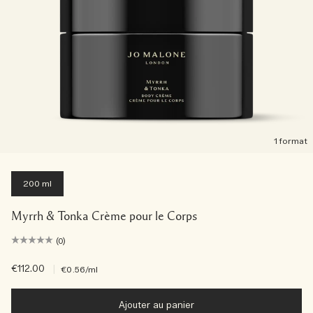
1 format
200 ml
Myrrh & Tonka Crème pour le Corps
(0)
€112.00
|
€0.56
/ml
Ajouter au panier