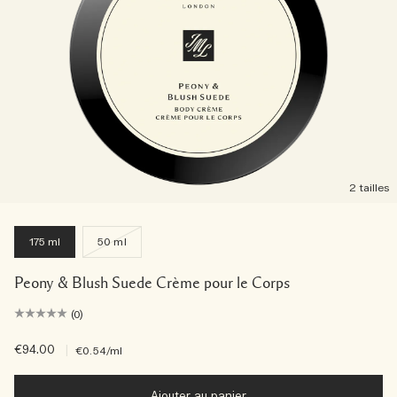
2 tailles
175 ml
50 ml
Peony & Blush Suede Crème pour le Corps
(0)
€94.00
|
€0.54
/ml
Ajouter au panier