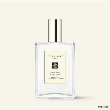
Sac fourre-tout offert pour tout achat de 2 produits.
Riche et Floral
Lire l’histoire
Les Boisés
1 format