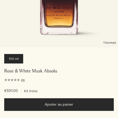
1 format
100 ml
Rose & White Musk Absolu
(0)
€301.00
|
€3.01
/ml
Ajouter au panier