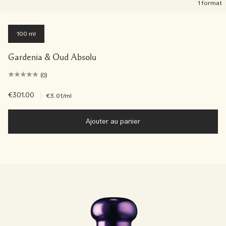
1 format
100 ml
Gardenia & Oud Absolu
(0)
€301.00
|
€3.01
/ml
Ajouter au panier