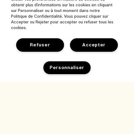
obtenir plus d'informations sur les cookies en cliquant
sur Personnaliser ou à tout moment dans notre
Politique de Confidentialité. Vous pouvez cliquer sur
Accepter ou Rejeter pour accepter ou refuser tous les
cookies.
Refuser
Accepter
Personnaliser
Aide
Gérer les cookies
Parcourir et explorer
FAQ
Localisateur de magasin
Ma commande
Notre entreprise
Nos collaborateurs et notre lieu de travail
Informations de livraison
Informations d’entreprise
Nos pratiques durables
Retours et Remboursements
Confidentialité et conditions
Recrutement
Glossaire des ingrédients