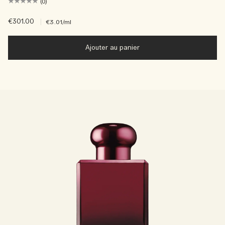
(0)
€301.00
|
€3.01
/ml
Ajouter au panier