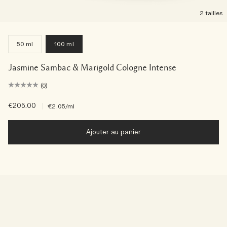
2 tailles
50 ml
100 ml
Jasmine Sambac & Marigold Cologne Intense
(0)
€205.00
|
€2.05
/ml
Ajouter au panier