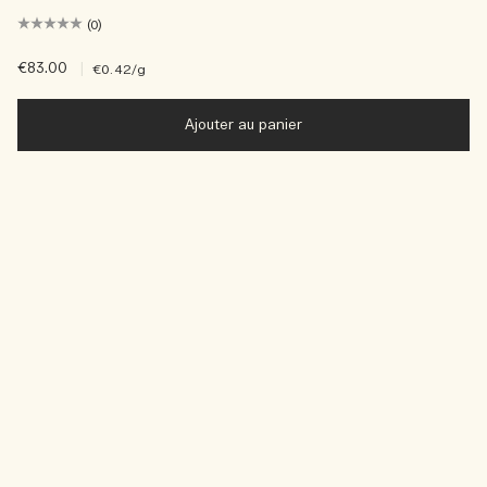
(0)
€83.00
|
€0.42
/g
Ajouter au panier