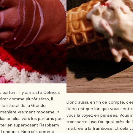
parfum, il y a, insiste Céline, «
rer comme plutôt rétro, il
Donc aussi, en fin de compte, c’est
e littoral de la Grande-
l’idée est que lorsque vous sente
e manière vraiment moderne. »
vous la voyez en pensées. Vous im
lus en plus vers les parfums pour
transporte jusqu’au quai, près de 
nter en superposant
Raspberry
marbrée à la framboise. Et cela vou
e London. « Bien sûr, comme