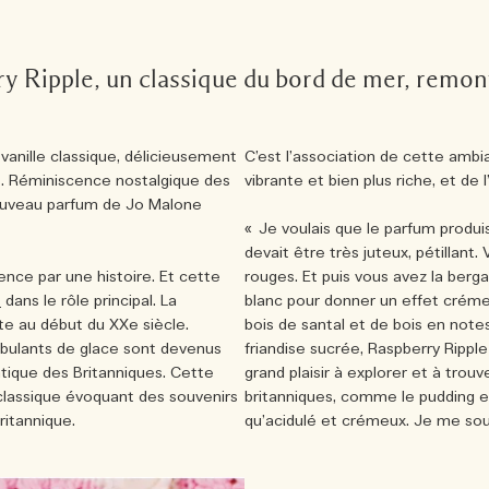
ry Ripple, un classique du bord de mer, remont
vanille classique, délicieusement
C’est l’association de cette ambi
e. Réminiscence nostalgique des
vibrante et bien plus riche, et de 
 nouveau parfum de Jo Malone
« Je voulais que le parfum produi
devait être très juteux, pétillant
ce par une histoire. Et cette
rouges. Et puis vous avez la berg
e
dans le rôle principal. La
blanc pour donner un effet crémeu
te au début du XXe siècle.
bois de santal et de bois en note
bulants de glace sont devenus
friandise sucrée, Raspberry Rippl
tique des Britanniques. Cette
grand plaisir à explorer et à trouv
classique évoquant des souvenirs
britanniques, comme le pudding est
ritannique.
qu’acidulé et crémeux. Je me souv