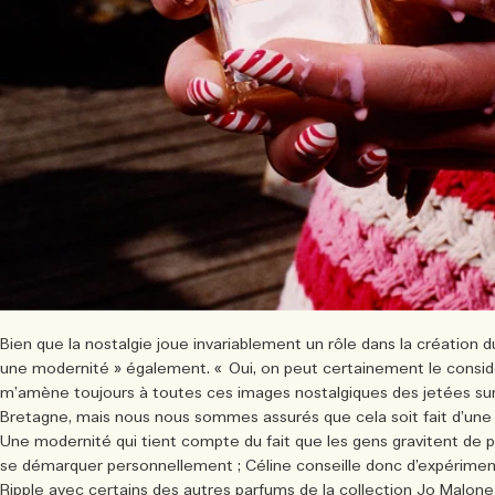
Bien que la nostalgie joue invariablement un rôle dans la création du 
une modernité » également. « Oui, on peut certainement le considé
m’amène toujours à toutes ces images nostalgiques des jetées sur l
Bretagne, mais nous nous sommes assurés que cela soit fait d’un
Une modernité qui tient compte du fait que les gens gravitent de p
se démarquer personnellement ; Céline conseille donc d’expérime
Ripple
avec certains des autres parfums de la collection Jo Malon