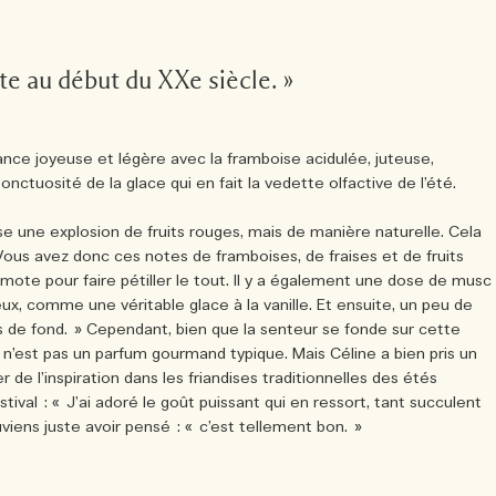
e au début du XXe siècle. »
ance joyeuse et légère avec la framboise acidulée, juteuse,
l’onctuosité de la glace qui en fait la vedette olfactive de l’été.
se une explosion de fruits rouges, mais de manière naturelle. Cela
. Vous avez donc ces notes de framboises, de fraises et de fruits
amote pour faire pétiller le tout. Il y a également une dose de musc
x, comme une véritable glace à la vanille. Et ensuite, un peu de
s de fond. » Cependant, bien que la senteur se fonde sur cette
e n’est pas un parfum gourmand typique. Mais Céline a bien pris un
er de l’inspiration dans les friandises traditionnelles des étés
ival : « J’ai adoré le goût puissant qui en ressort, tant succulent
iens juste avoir pensé : « c’est tellement bon. »