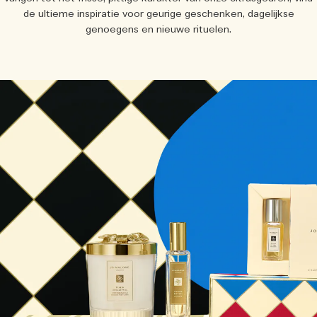
Lees het verhaal
de ultieme inspiratie voor geurige geschenken, dagelijkse
Basil Neroli​
Rijk & bloemig
Essentiële verzorging voor kaarsen
genoegens en nieuwe rituelen.
Houtachtig