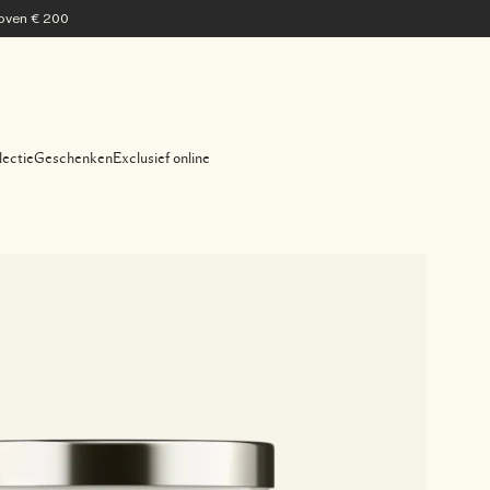
 boven € 200
lectie
Geschenken
Exclusief online