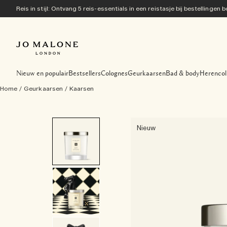
Reis in stijl: Ontvang 5 reis-essentials in een reistasje bij bestellingen
Nieuw en populair
Bestsellers
Colognes
Geurkaarsen
Bad & body
Herencol
Home
/
Geurkaarsen
/
Kaarsen
Nieuw