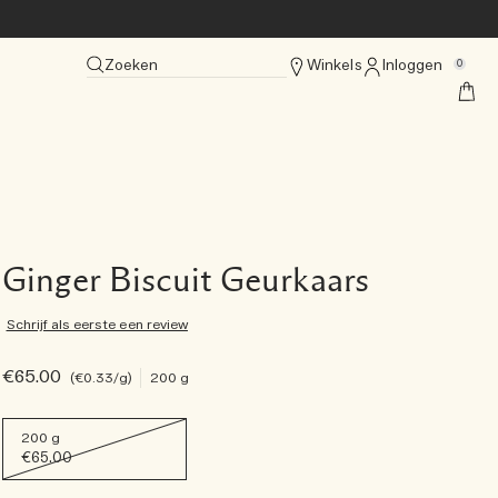
Zoeken
Winkels
Inloggen
0
Ginger Biscuit Geurkaars
Schrijf als eerste een review
€65.00
€0.33
/g
200 g
200 g
€65.00