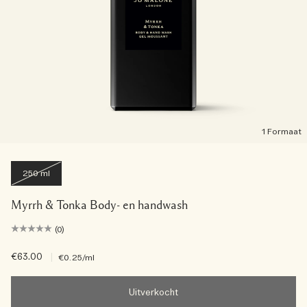
1 Formaat
250 ml
Myrrh & Tonka Body- en handwash
(0)
€63.00
|
€0.25
/ml
Uitverkocht