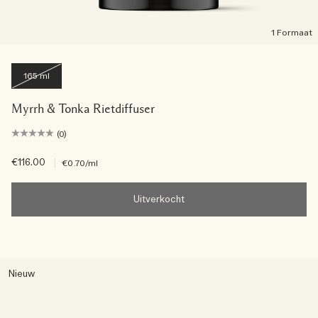
1 Formaat
165 ml
Myrrh & Tonka Rietdiffuser
(0)
€116.00
|
€0.70
/ml
Uitverkocht
Nieuw