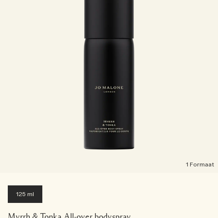
1 Formaat
125 ml
Myrrh & Tonka All-over bodyspray