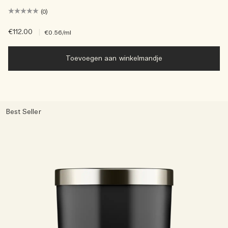
(0)
€112.00
|
€0.56
/ml
Toevoegen aan winkelmandje
Best Seller