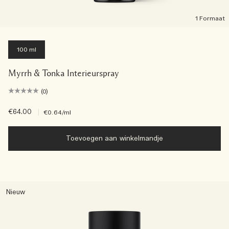
1 Formaat
100 ml
Myrrh & Tonka Interieurspray
(0)
€64.00
|
€0.64
/ml
Toevoegen aan winkelmandje
Nieuw