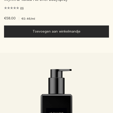
(0)
€58.00
|
€0.46
/ml
Toevoegen aan winkelmandje