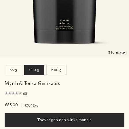
3 formaten
65 g
200 g
600 g
Myrrh & Tonka Geurkaars
(0)
€83.00
|
€0.42
/g
Toevoegen aan winkelmandje