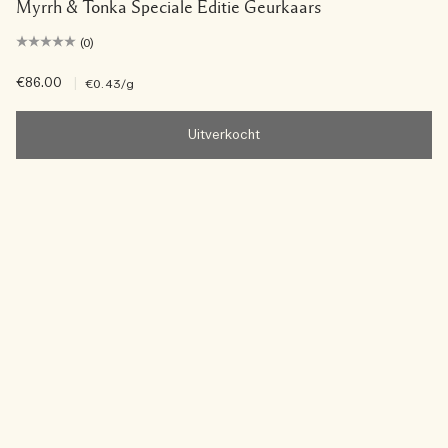
Myrrh & Tonka Speciale Editie Geurkaars
(0)
€86.00
|
€0.43
/g
Uitverkocht