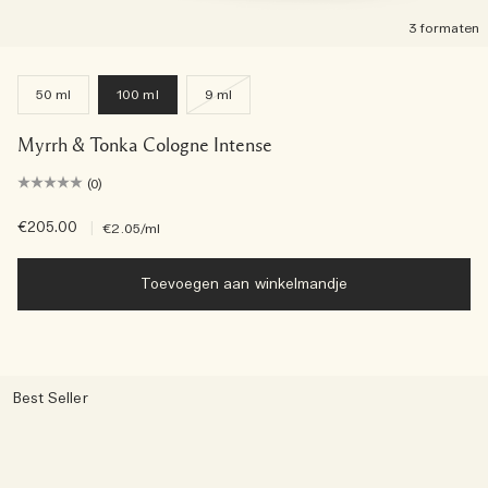
3 formaten
50 ml
100 ml
9 ml
Myrrh & Tonka Cologne Intense
(0)
€205.00
|
€2.05
/ml
Toevoegen aan winkelmandje
Best Seller