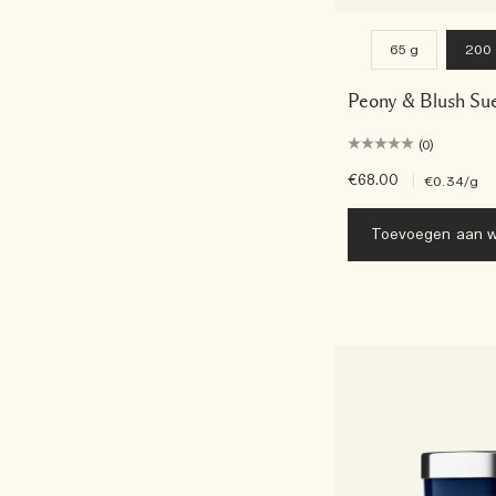
65 g
200
Peony & Blush Su
(0)
€68.00
|
€0.34
/g
Toevoegen aan w