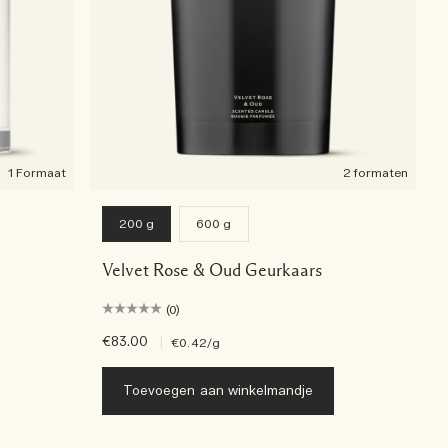
1 Formaat
2 formaten
200 g
600 g
Velvet Rose & Oud Geurkaars
(0)
€83.00
|
€0.42
/g
Toevoegen aan winkelmandje