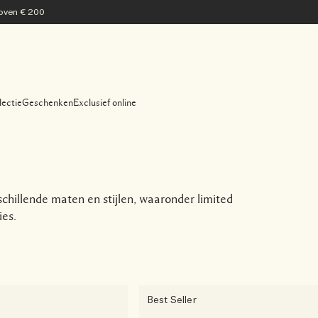
 boven € 200
lectie
Geschenken
Exclusief online
chillende maten en stijlen, waaronder limited
ies.
Best Seller