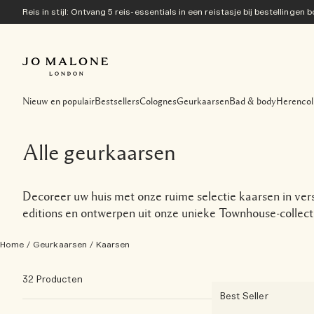
Reis in stijl: Ontvang 5 reis-essentials in een reistasje bij bestellingen
Nieuw en populair
Bestsellers
Colognes
Geurkaarsen
Bad & body
Herencol
Alle geurkaarsen
Decoreer uw huis met onze ruime selectie kaarsen in vers
editions en ontwerpen uit onze unieke Townhouse-collect
Home
/
Geurkaarsen
/
Kaarsen
32 Producten
Best Seller