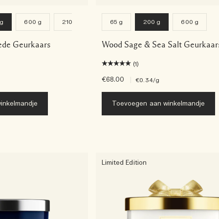
 g
600 g
2100 g
65 g
200 g
600 g
ede Geurkaars
Wood Sage & Sea Salt Geurkaar
(1)
€68.00
|
€0.34
/g
inkelmandje
Toevoegen aan winkelmandje
Limited Edition