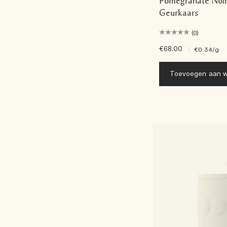
Pomegranate Noir 
Geurkaars
(0)
€68.00
|
€0.34
/g
Toevoegen aan w