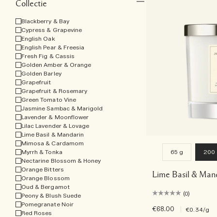
Collectie
Blackberry & Bay
Cypress & Grapevine
English Oak
English Pear & Freesia
Fresh Fig & Cassis
Golden Amber & Orange
Golden Barley
Grapefruit
Grapefruit & Rosemary
Green Tomato Vine
Jasmine Sambac & Marigold
Lavender & Moonflower
Lilac Lavender & Lovage
Lime Basil & Mandarin
Mimosa & Cardamom
Myrrh & Tonka
65 g
200
Nectarine Blossom & Honey
Orange Bitters
Lime Basil & Man
Orange Blossom
Oud & Bergamot
(0)
Peony & Blush Suede
Pomegranate Noir
€68.00
|
€0.34
/g
Red Roses