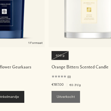
1 Formaat
600 g
flower Geurkaars
Orange Bitters Scented Candle
(0)
€187.00
|
€0.31
/g
inkelmandje
Uitverkocht