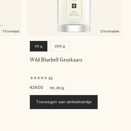
1 Formaat
2 formaten
65 g
200 g
Wild Bluebell Geurkaars
(0)
€29.00
|
€0.45
/g
Toevoegen aan winkelmandje