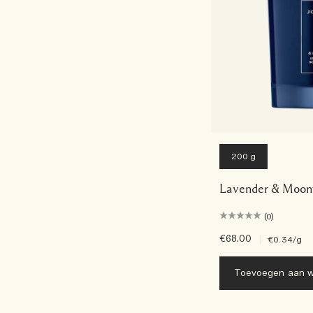
200 g
Lavender & Moon
(0)
€68.00
|
€0.34
/g
Toevoegen aan w