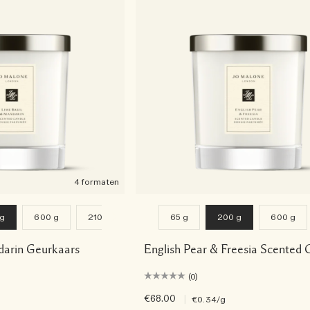
4 formaten
 g
600 g
2100 g
65 g
200 g
600 g
darin Geurkaars
English Pear & Freesia Scented 
(0)
€68.00
|
€0.34
/g