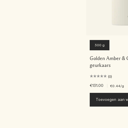
300 g
Golden Amber & 
geurkaars
(0)
€131.00
|
€0.44
/g
Toevoegen aan w