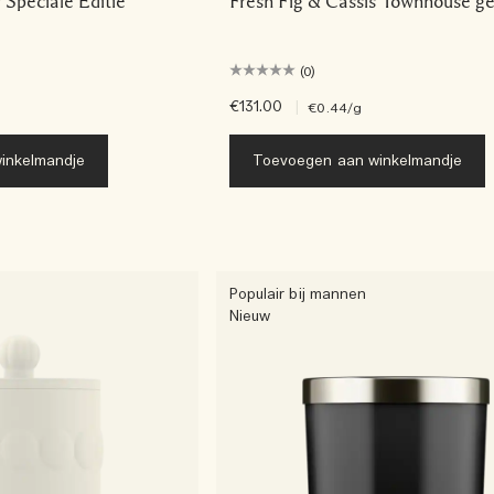
Speciale Editie
Fresh Fig & Cassis Townhouse g
(0)
€131.00
|
€0.44
/g
inkelmandje
Toevoegen aan winkelmandje
Populair bij mannen
Nieuw