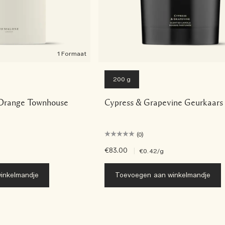
1 Formaat
200 g
Orange Townhouse
Cypress & Grapevine Geurkaars
(0)
€83.00
|
€0.42
/g
inkelmandje
Toevoegen aan winkelmandje