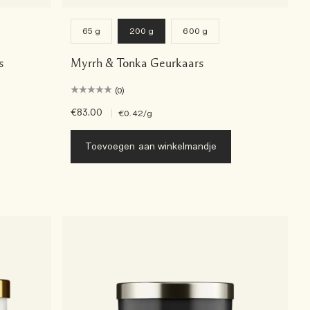
65 g
200 g
600 g
s
Myrrh & Tonka Geurkaars
(0)
€83.00
|
€0.42
/g
Toevoegen aan winkelmandje