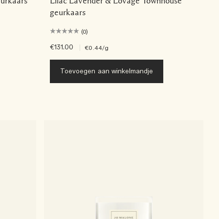
eurkaars
Lilac Lavender & Lovage Townhouse
geurkaars
(0)
€131.00
|
€0.44
/g
Toevoegen aan winkelmandje