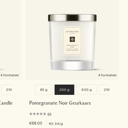
4 formaten
4 formaten
2100 g
65 g
200 g
600 g
2100 g
Candle
Pomegranate Noir Geurkaars
(0)
€68.00
|
€0.34
/g