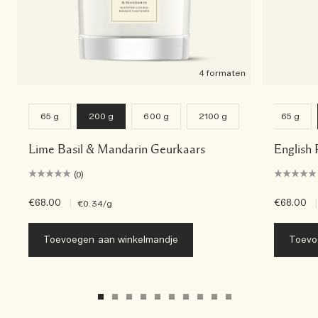
4 formaten
65 g
200 g
600 g
2100 g
65 g
Lime Basil & Mandarin Geurkaars
English 
(0)
€68.00
|
€68.00
|
€0.34
/g
Toevoegen aan winkelmandje
Toevo