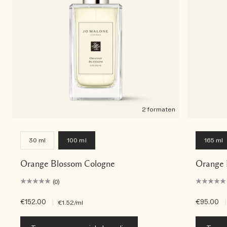
2 formaten
30 ml
100 ml
165 ml
Orange Blossom Cologne
Orange 
(0)
€152.00
|
€95.00
|
€1.52
/ml