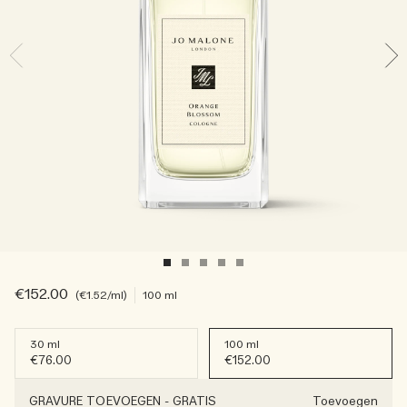
Lees het verhaal
Basil Neroli​
Rijk & bloemig
Essentiële verzorging voor kaarsen
Houtachtig
€152.00
€1.52
/ml
100 ml
30 ml
100 ml
€76.00
€152.00
GRAVURE TOEVOEGEN
-
GRATIS
Toevoegen