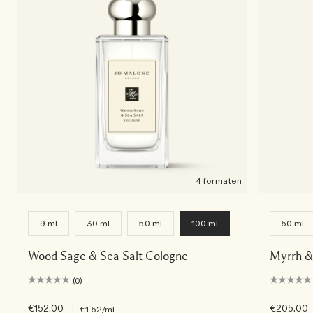
4 formaten
9 ml
30 ml
50 ml
100 ml
50 ml
Wood Sage & Sea Salt Cologne
Myrrh &
(0)
€152.00
|
€205.00
€1.52
/ml