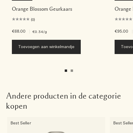
Orange Blossom Geurkaars
Orange 
(0)
€68.00
|
€95.00
|
€0.34
/g
Toevoegen aan winkelmandje
Toevo
Andere producten in de categorie
kopen
Best Seller
Best Selle