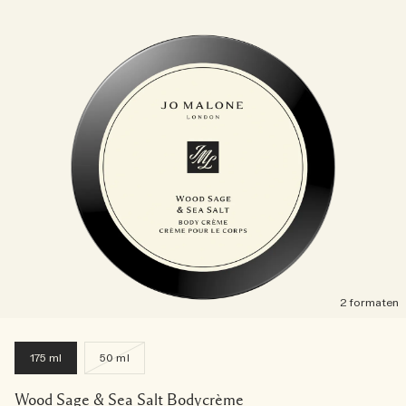
2 formaten
175 ml
50 ml
Wood Sage & Sea Salt Bodycrème