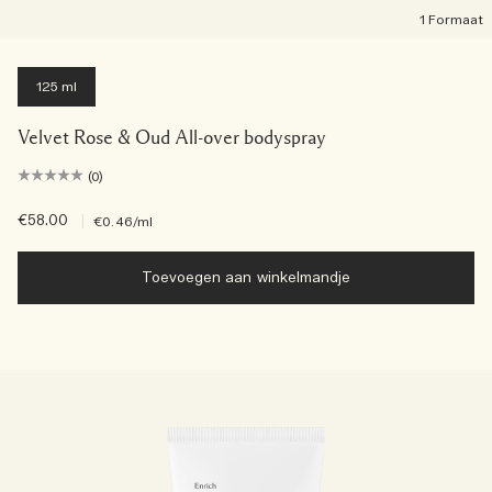
1 Formaat
125 ml
Velvet Rose & Oud All-over bodyspray
(0)
€58.00
|
€0.46
/ml
Toevoegen aan winkelmandje