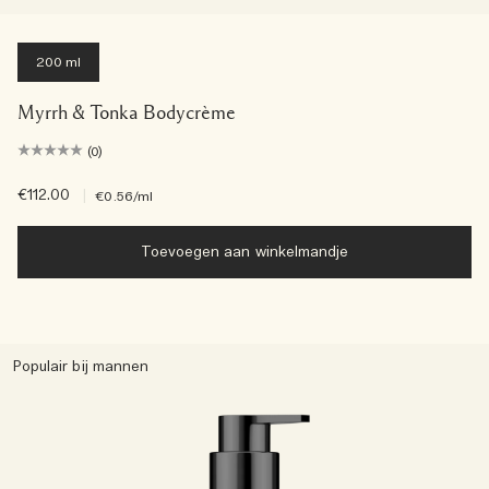
200 ml
Myrrh & Tonka Bodycrème
(0)
€112.00
|
€0.56
/ml
Toevoegen aan winkelmandje
Populair bij mannen