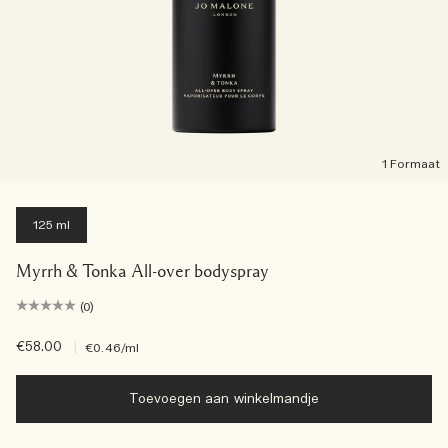
1 Formaat
125 ml
Myrrh & Tonka All-over bodyspray
(0)
€58.00
|
€0.46
/ml
Toevoegen aan winkelmandje