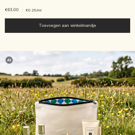
€63.00
|
€0.25
/ml
Toevoegen aan winkelmandje