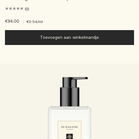
(0)
€94.00
|
€0.54
/ml
Toevoegen aan winkelmandje