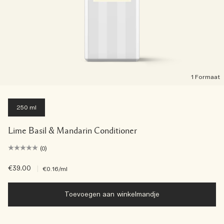
1 Formaat
250 ml
Lime Basil & Mandarin Conditioner
(0)
€39.00
|
€0.16
/ml
Toevoegen aan winkelmandje