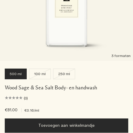
3 formaten
500 ml
100 ml
250 ml
Wood Sage & Sea Salt Body- en handwash
(0)
€81.00
|
€0.16
/ml
Toevoegen aan winkelmandje