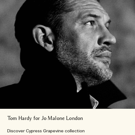
Tom Hardy for Jo Malone London​
Discover Cypress Grapevine collection