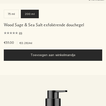
75 ml
200 ml
Wood Sage & Sea Salt exfoliërende douchegel
(0)
€51.00
|
€0.26
/ml
Toevoegen aan winkelmandje