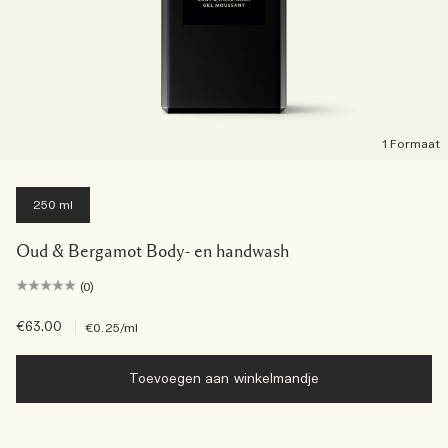
1 Formaat
250 ml
Oud & Bergamot Body- en handwash
(0)
€63.00
|
€0.25
/ml
Toevoegen aan winkelmandje