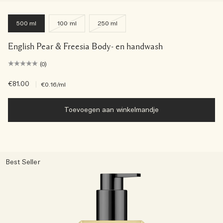
500 ml
100 ml
250 ml
English Pear & Freesia Body- en handwash
(0)
€81.00
|
€0.16
/ml
Toevoegen aan winkelmandje
Best Seller