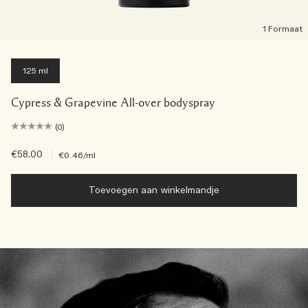
1 Formaat
125 ml
Cypress & Grapevine All-over bodyspray
(0)
€58.00
|
€0.46
/ml
Toevoegen aan winkelmandje