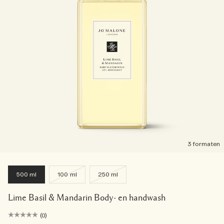
3 formaten
500 ml
100 ml
250 ml
Lime Basil & Mandarin Body- en handwash
(0)