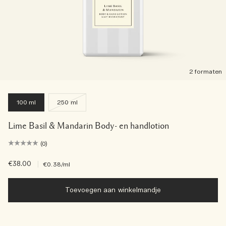
2 formaten
100 ml
250 ml
Lime Basil & Mandarin Body- en handlotion
(0)
€38.00
|
€0.38
/ml
Toevoegen aan winkelmandje