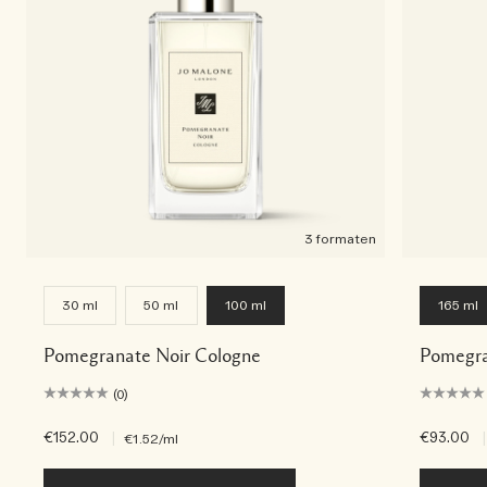
3 formaten
30 ml
50 ml
100 ml
165 ml
Pomegranate Noir Cologne
Pomegran
(0)
€152.00
|
€93.00
|
€1.52
/ml