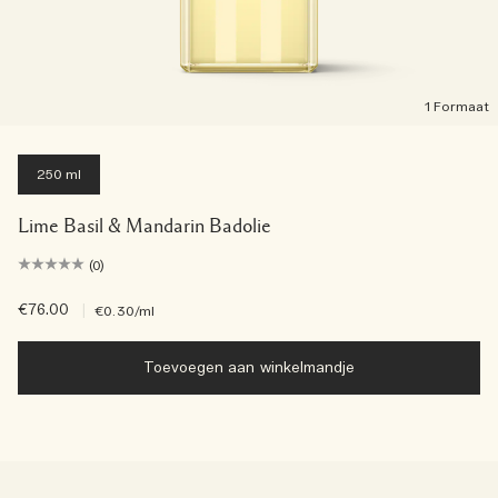
1 Formaat
250 ml
Lime Basil & Mandarin Badolie
(0)
€76.00
|
€0.30
/ml
Toevoegen aan winkelmandje