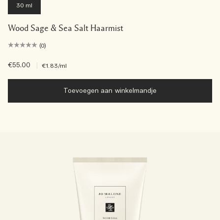
30 ml
Wood Sage & Sea Salt Haarmist
(0)
€55.00
|
€1.83
/ml
Toevoegen aan winkelmandje