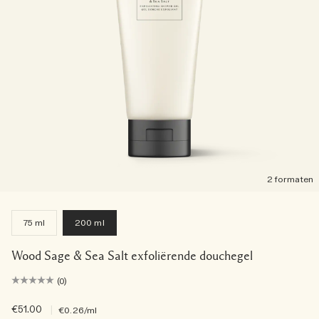
2 formaten
75 ml
200 ml
Wood Sage & Sea Salt exfoliërende douchegel
(0)
€51.00
|
€0.26
/ml