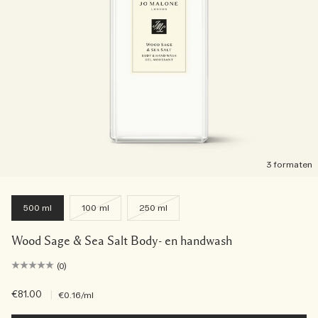
3 formaten
500 ml
100 ml
250 ml
Wood Sage & Sea Salt Body- en handwash
(0)
€81.00
|
€0.16
/ml