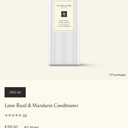
1 Formaat
250 ml
Lime Basil & Mandarin Conditioner
(0)
€39.00
|
€0.16
/ml