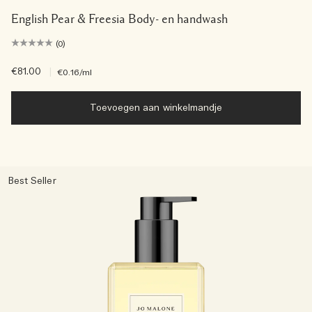
English Pear & Freesia Body- en handwash
(0)
€81.00
|
€0.16
/ml
Toevoegen aan winkelmandje
Best Seller