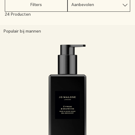
Lees het verhaal
Filters
Basil Neroli​
Rijk & bloemig
Essentiële verzorging voor kaarsen
24 Producten
Houtachtig
Populair bij mannen