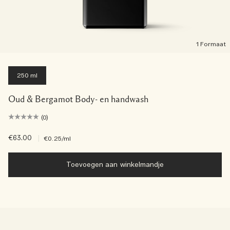
1 Formaat
250 ml
Oud & Bergamot Body- en handwash
(0)
€63.00
|
€0.25
/ml
Toevoegen aan winkelmandje