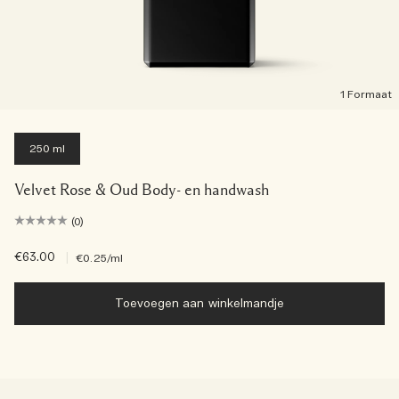
1 Formaat
250 ml
Velvet Rose & Oud Body- en handwash
(0)
€63.00
|
€0.25
/ml
Toevoegen aan winkelmandje