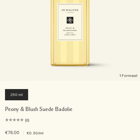
1 Formaat
250 ml
Peony & Blush Suede Badolie
(0)
€76.00
|
€0.30
/ml