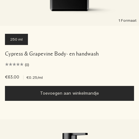
1 Formaat
250 ml
Cypress & Grapevine Body- en handwash
(0)
€63.00
|
€0.25
/ml
Toevoegen aan winkelmandje