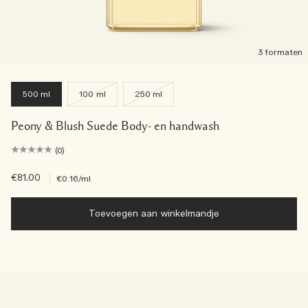
3 formaten
500 ml
100 ml
250 ml
Peony & Blush Suede Body- en handwash
(0)
€81.00
|
€0.16
/ml
Toevoegen aan winkelmandje