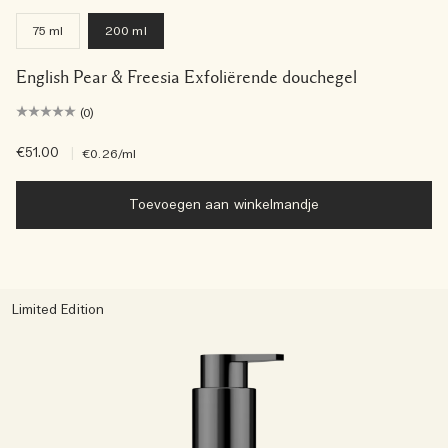
75 ml
200 ml
English Pear & Freesia Exfoliërende douchegel
(0)
€51.00
|
€0.26
/ml
Toevoegen aan winkelmandje
Limited Edition