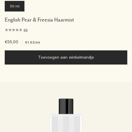
30 ml
English Pear & Freesia Haarmist
(0)
€55.00
|
€1.83
/ml
Toevoegen aan winkelmandje