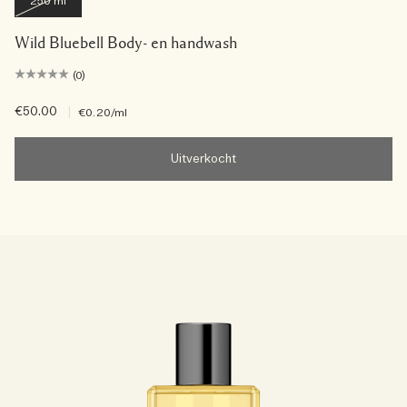
250 ml
Wild Bluebell Body- en handwash
(0)
€50.00
|
€0.20
/ml
Uitverkocht