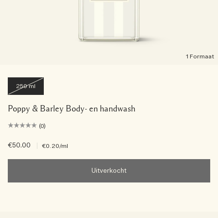
1 Formaat
250 ml
Poppy & Barley Body- en handwash
(0)
€50.00
|
€0.20
/ml
Uitverkocht