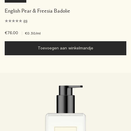
English Pear & Freesia Badolie
(0)
€76.00
|
€0.30
/ml
Toevoegen aan winkelmandje