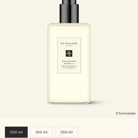
3 formaten
500 ml
100 ml
250 ml