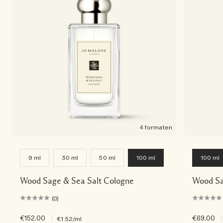
4 formaten
9 ml
30 ml
50 ml
100 ml
100 ml
Wood Sage & Sea Salt Cologne
Wood Sa
(0)
€152.00
|
€69.00
|
€1.52
/ml