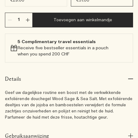
€29.00
€51.00
Toevoegen aan winkelmandje
5 Complimentary travel essentials​
Receive five bestseller essentials in a pouch
when you spend 200 CHF
Details
Geef uw dagelijkse routine een boost met de verkwikkende
exfoliërende douchegel Wood Sage & Sea Salt. Met exfoliërende
deeltjes van de jojoba en bamboestelen verwijdert de formule
zachtjes onzuiverheden en polijst en reinigt het de huid.
Parfumeer de huid met deze frisse, houtachtige geur.
Gebruiksaanwijzing