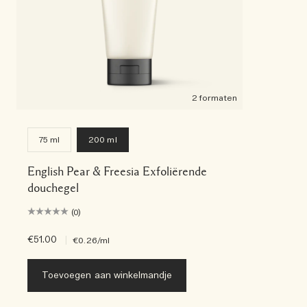
2 formaten
75 ml
200 ml
English Pear & Freesia Exfoliërende
douchegel
(0)
€51.00
|
€0.26
/ml
Toevoegen aan winkelmandje