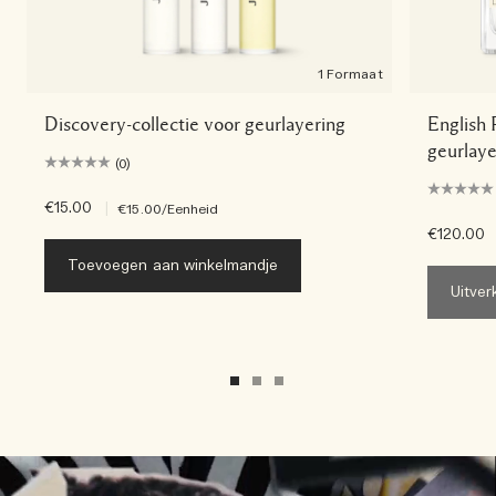
1 Formaat
Discovery-collectie voor geurlayering
English 
geurlaye
(0)
€15.00
|
€15.00
/Eenheid
€120.00
Toevoegen aan winkelmandje
Uitver