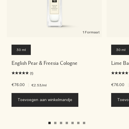
1 Formaat
30 ml
30 ml
English Pear & Freesia Cologne
Lime Ba
(1)
€76.00
|
€76.00
|
€2.53
/ml
Toevoegen aan winkelmandje
Toevo