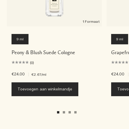
1 Formaat
9 ml
9 ml
Peony & Blush Suede Cologne
Grapefr
(0)
€24.00
|
€24.00
|
€2.67
/ml
Toevoegen aan winkelmandje
Toevo