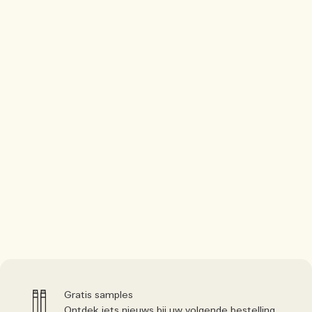
Gratis samples
Ontdek iets nieuws bij uw volgende bestelling