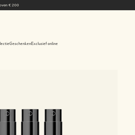
 boven € 200
lectie
Geschenken
Exclusief online