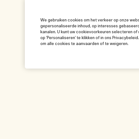
We gebruiken cookies om het verkeer op onze websit
gepersonaliseerde inhoud, op interesses gebaseerd
kanalen. U kunt uw cookievoorkeuren selecteren of 
op 'Personaliseren' te klikken of in ons Privacybeleid
om alle cookies te aanvaarden of te weigeren.
Help
Bezoek & ontde
Beheer van cookies
Winkelzoeker
Veelgestelde vragen
Onze mensen & on
Mijn bestelling
Onze duurzame wer
Leveringsinformatie
Ingrediëntenwoorde