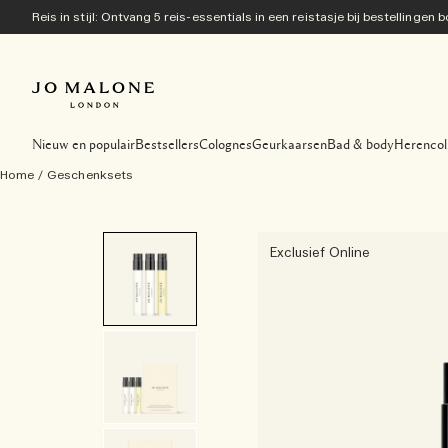
Reis in stijl: Ontvang 5 reis-essentials in een reistasje bij bestellingen
Nieuw en populair
Bestsellers
Colognes
Geurkaarsen
Bad & body
Herencol
Home
/
Geschenksets
Exclusief Online