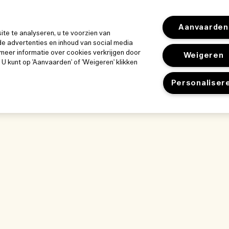
Aanvaarden
e te analyseren, u te voorzien van
e advertenties en inhoud van social media
meer informatie over cookies verkrijgen door
Weigeren
. U kunt op 'Aanvaarden' of 'Weigeren' klikken
Personaliser
k
Ons bedrijf
Privacybeleid 
Bedrijfsinformatie
gebruiksvoor
Gebruiksvoorwa
ze werkplek
Vacatures
Privacybeleid
kwijze
Verkoopvoorwaa
nlijst
Neem contact op