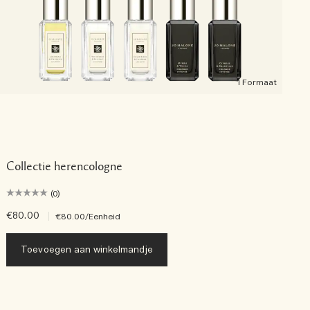
1 Formaat
Collectie herencologne
(0)
€80.00
|
€
€80.00
/Eenheid
Toevoegen aan winkelmandje