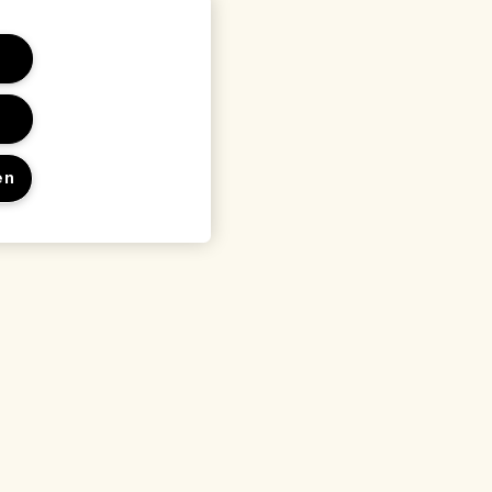
en
en
Locatie & taal
Locatie wijzigen
waarden
arden
rden
 met de fabrikant