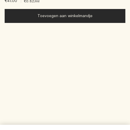
€41.00
|
€0.82
/ml
Toevoegen aan winkelmandje