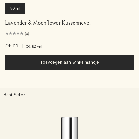
50 ml
Lavender & Moonflower Kussennevel
(0)
€41.00
|
€0.82
/ml
Toevoegen aan winkelmandje
Best Seller