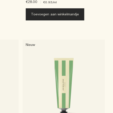
€28.00
|
€0.93
/ml
Toevoegen aan winkelmandje
Nieuw