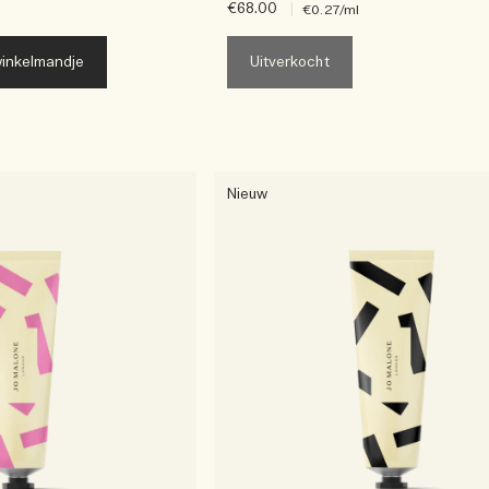
€68.00
|
€0.27
/ml
inkelmandje
Uitverkocht
Nieuw