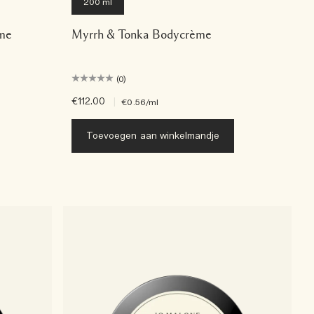
200 ml
ème
Myrrh & Tonka Bodycrème
(0)
€112.00
|
€0.56
/ml
Toevoegen aan winkelmandje