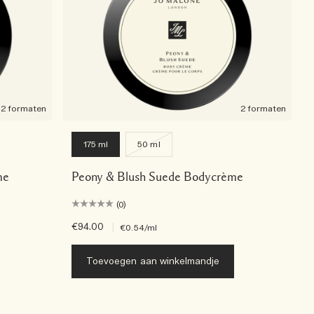
2 formaten
2 formaten
175 ml
50 ml
me
Peony & Blush Suede Bodycrème
(0)
€94.00
|
€0.54
/ml
Toevoegen aan winkelmandje