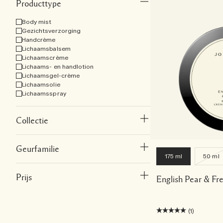
Producttype
Body mist
Gezichtsverzorging
Handcrème
Lichaamsbalsem
Lichaamscrème
Lichaams- en handlotion
Lichaamsgel-crème
Lichaamsolie
Lichaamsspray
Collectie
Geurfamilie
175 ml
50 ml
Prijs
English Pear & F
(1)