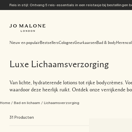
Reis in stijl: Ontvang 5 reis-essentials in een reistasje bij bestellingen
Nieuw en populair
Bestsellers
Colognes
Geurkaarsen
Bad & body
Herencol
Luxe Lichaamsverzorging
Van lichte, hydraterende lotions tot rijke bodycrèmes. V
waardoor deze heerlijk ruikt. Ontdek onze verrijkende b
Home
/
Bad en lichaam
/
Lichaamsverzorging
31 Producten