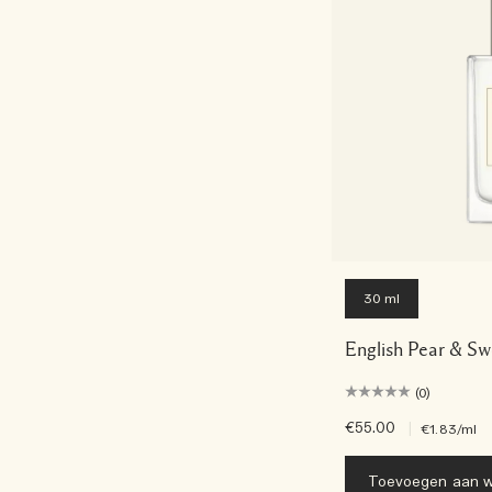
30 ml
English Pear & Sw
(0)
€55.00
|
€1.83
/ml
Toevoegen aan w