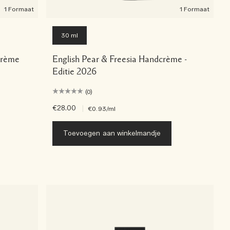
1 Formaat
1 Formaat
30 ml
crème
English Pear & Freesia Handcrème -
Editie 2026
(0)
€28.00
|
€0.93
/ml
Toevoegen aan winkelmandje