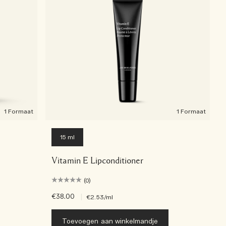
1 Formaat
1 Formaat
15 ml
Vitamin E Lipconditioner
(0)
€38.00
|
€2.53
/ml
Toevoegen aan winkelmandje