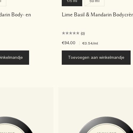
l
175 ml
50 ml
darin Body- en
Lime Basil & Mandarin Bodycr
(0)
€94.00
|
€0.54
/ml
inkelmandje
Toevoegen aan winkelmandje