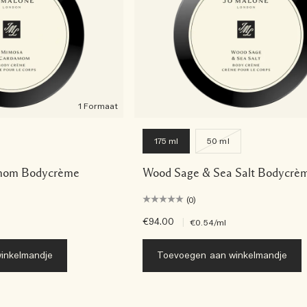
1 Formaat
175 ml
50 ml
mom Bodycrème
Wood Sage & Sea Salt Bodycrè
(0)
€94.00
|
€0.54
/ml
inkelmandje
Toevoegen aan winkelmandje