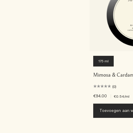
175 ml
Mimosa & Carda
(0)
€94.00
|
€0.54
/ml
Toevoegen aan w