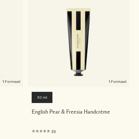
1 Formaat
1 Formaat
30 ml
English Pear & Freesia Handcrème
(0)