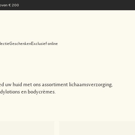
 boven € 200
lectie
Geschenken
Exclusief online
oed uw huid met ons assortiment lichaamsverzorging,
odylotions en bodycrèmes.