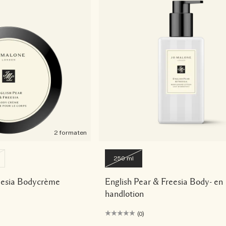
2 formaten
250 ml
reesia Bodycrème
English Pear & Freesia Body- en
handlotion
(0)