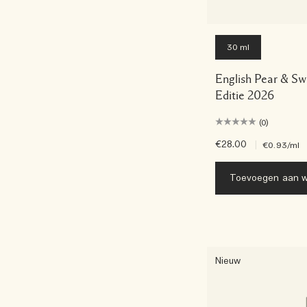
30 ml
English Pear & S
Editie 2026
(0)
€28.00
|
€0.93
/ml
Toevoegen aan w
Nieuw