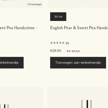
1 Formaat
30 ml
weet Pea Handcrème -
English Pear & Sweet Pea Hand
(0)
€28.00
|
€0.93
/ml
inkelmandje
Toevoegen aan winkelmandje