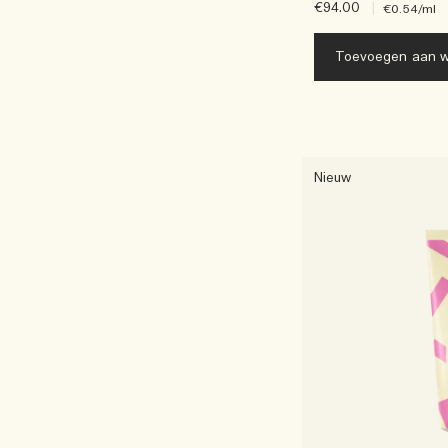
€94.00
|
€0.54
/ml
Toevoegen aan w
Nieuw