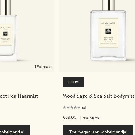
1 Formaat
100 ml
eet Pea Haarmist
Wood Sage & Sea Salt Bodymist
(0)
€69.00
|
€0.69
/ml
inkelmandje
Toevoegen aan winkelmandje