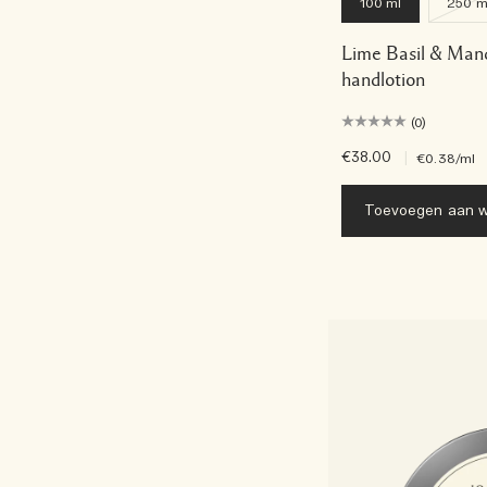
100 ml
250 m
Lime Basil & Man
handlotion
(0)
€38.00
|
€0.38
/ml
Toevoegen aan w