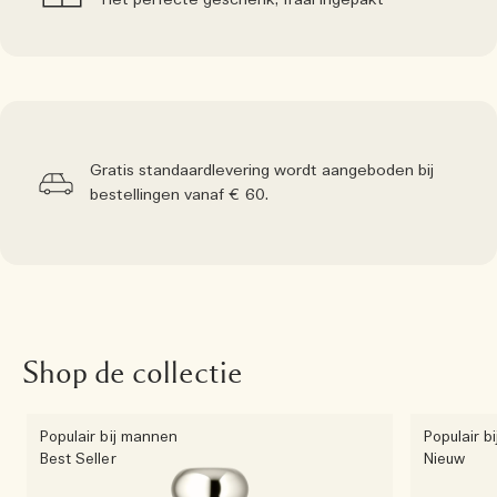
Het perfecte geschenk, fraai ingepakt
Gratis standaardlevering wordt aangeboden bij
bestellingen vanaf € 60.
Shop de collectie
Populair bij mannen
Populair b
Best Seller
Nieuw