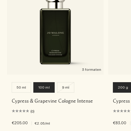
3 formaten
50 ml
100 ml
9 ml
200 g
Cypress & Grapevine Cologne Intense
Cypress
(0)
€205.00
|
€83.00
|
€2.05
/ml