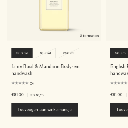
3 formaten
500 ml
100 ml
250 ml
500 ml
Lime Basil & Mandarin Body- en
English 
handwash
handwa
(0)
€81.00
|
€81.00
|
€0.16
/ml
Toevoegen aan winkelmandje
Toevo