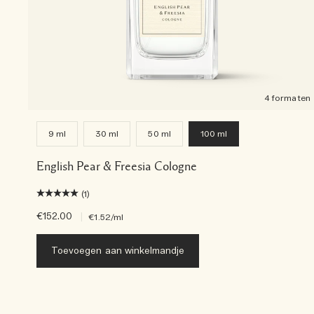
4 formaten
9 ml
30 ml
50 ml
100 ml
English Pear & Freesia Cologne
(1)
€152.00
|
€1.52
/ml
Toevoegen aan winkelmandje