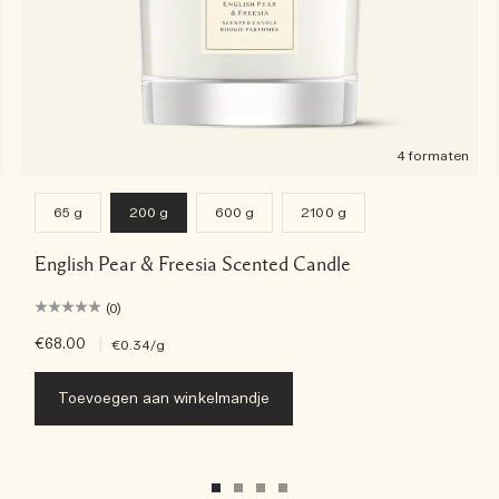
4 formaten
65 g
200 g
600 g
2100 g
English Pear & Freesia Scented Candle
(0)
€68.00
|
€0.34
/g
Toevoegen aan winkelmandje