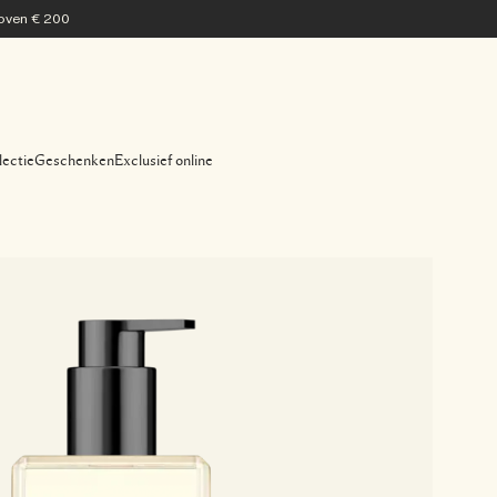
 boven € 200
lectie
Geschenken
Exclusief online