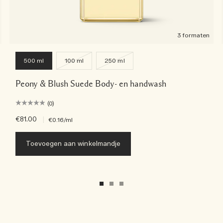
3 formaten
500 ml
100 ml
250 ml
Peony & Blush Suede Body- en handwash
(0)
€81.00
|
€0.16
/ml
Toevoegen aan winkelmandje