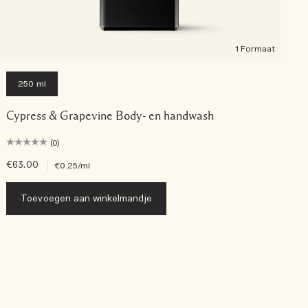
1 Formaat
250 ml
Cypress & Grapevine Body- en handwash
(0)
€63.00
|
€
€0.25
/ml
Toevoegen aan winkelmandje