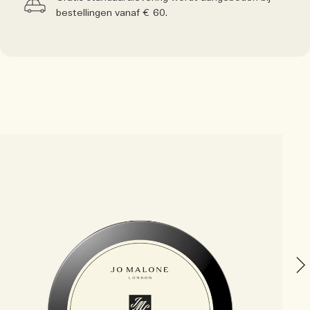
bestellingen vanaf € 60.
B
E