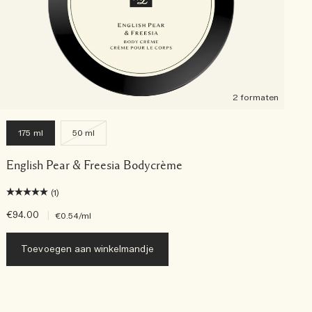
2 formaten
175 ml
50 ml
English Pear & Freesia Bodycrème
(1)
€94.00
|
€
€0.54
/ml
Toevoegen aan winkelmandje