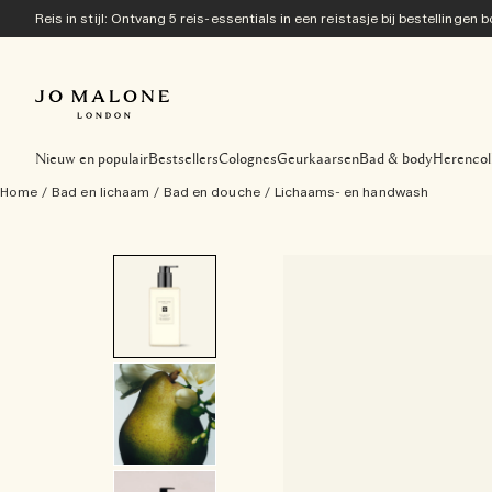
Reis in stijl: Ontvang 5 reis-essentials in een reistasje bij bestellingen
Nieuw en populair
Bestsellers
Colognes
Geurkaarsen
Bad & body
Herencol
Home
/
Bad en lichaam
/
Bad en douche
/
Lichaams- en handwash