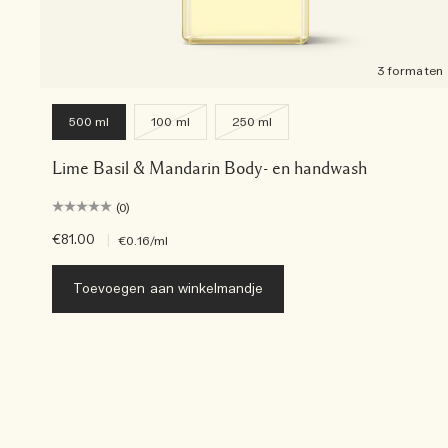
3 formaten
500 ml
100 ml
250 ml
Lime Basil & Mandarin Body- en handwash
(0)
€81.00
|
€0.16
/ml
Toevoegen aan winkelmandje