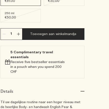
€81.00
€30.00
250 ml
€50.00
Toevoegen aan winkelmandje
5 Complimentary travel
essentials​
Receive five bestseller essentials
in a pouch when you spend 200
CHF
Details
Til uw dagelijkse routine naar een hoger niveau met
de heerlijke Body- en handwash English Pear &