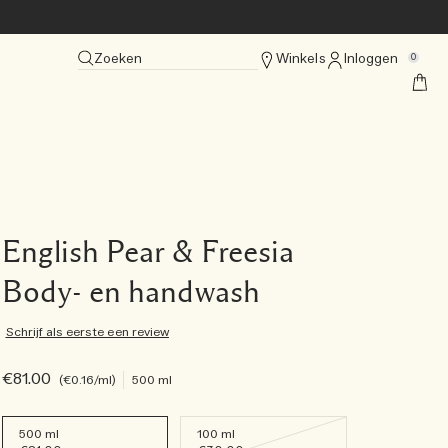
Zoeken
Winkels
Inloggen
0
English Pear & Freesia
Body- en handwash
Schrijf als eerste een review
€81.00
€0.16
/ml
500 ml
500 ml
100 ml