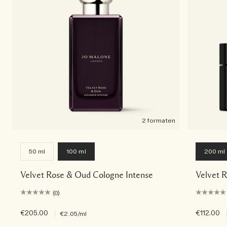
2 formaten
50 ml
100 ml
200 ml
Velvet Rose & Oud Cologne Intense
Velvet 
(0)
€205.00
|
€112.00
€2.05
/ml