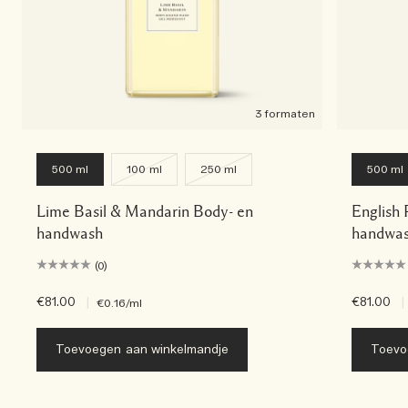
3 formaten
500 ml
100 ml
250 ml
500 ml
Lime Basil & Mandarin Body- en
English 
handwash
handwa
(0)
€81.00
|
€81.00
|
€0.16
/ml
Toevoegen aan winkelmandje
Toevo