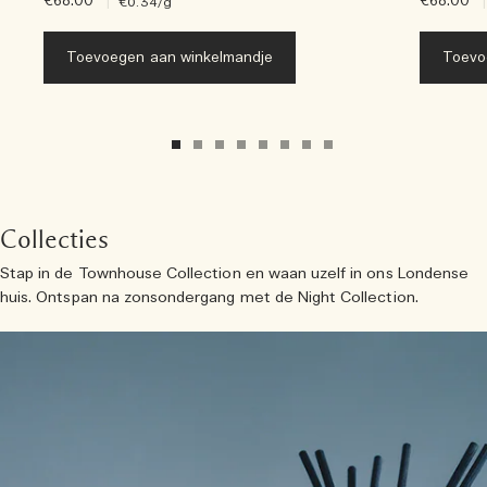
€68.00
|
€68.00
|
€0.34
/g
Toevoegen aan winkelmandje
Toevo
Collecties
Stap in de Townhouse Collection en waan uzelf in ons Londense
huis. Ontspan na zonsondergang met de Night Collection.