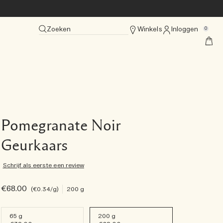
Zoeken
Winkels
Inloggen
0
Pomegranate Noir
Geurkaars
Schrijf als eerste een review
€68.00
€0.34
/g
200 g
65 g
200 g