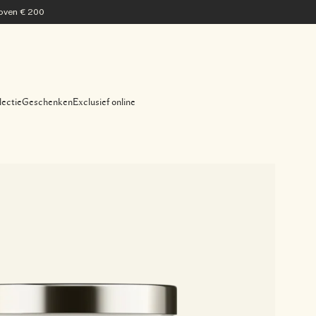
 boven € 200
lectie
Geschenken
Exclusief online