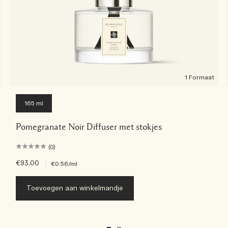
1 Formaat
165 ml
Pomegranate Noir Diffuser met stokjes
(0)
€93.00
|
€0.56
/ml
Toevoegen aan winkelmandje