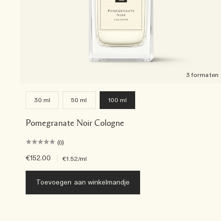
3 formaten
30 ml
50 ml
100 ml
Pomegranate Noir Cologne
(0)
€152.00
|
€1.52
/ml
Toevoegen aan winkelmandje