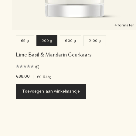
4 formaten
65 g
200 g
600 g
2100 g
Lime Basil & Mandarin Geurkaars
(0)
€68.00
|
€0.34
/g
Toevoegen aan winkelmandje