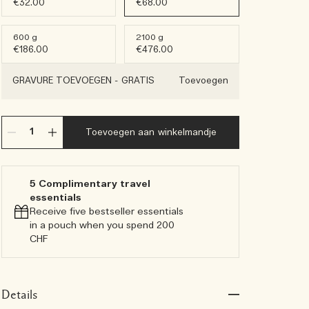
€32.00
€68.00
600 g
2100 g
€186.00
€476.00
GRAVURE TOEVOEGEN
-
GRATIS
Toevoegen
Toevoegen aan winkelmandje
5 Complimentary travel
essentials​
Receive five bestseller essentials
in a pouch when you spend 200
CHF
Details