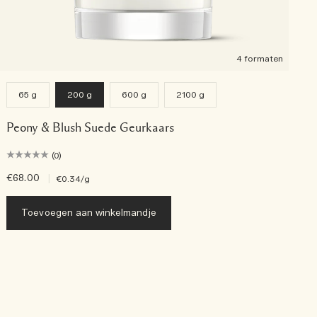
4 formaten
65 g
200 g
600 g
2100 g
Peony & Blush Suede Geurkaars
(0)
€68.00
|
€
€0.34
/g
Toevoegen aan winkelmandje