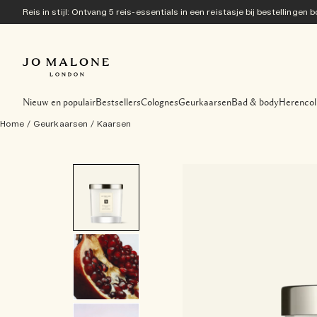
Reis in stijl: Ontvang 5 reis-essentials in een reistasje bij bestellingen
Nieuw en populair
Bestsellers
Colognes
Geurkaarsen
Bad & body
Herencol
Home
/
Geurkaarsen
/
Kaarsen