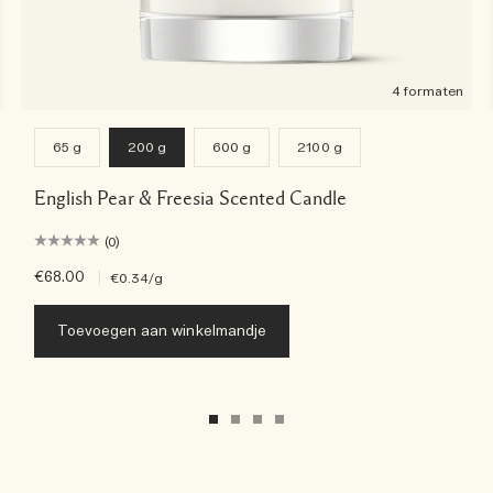
4 formaten
65 g
200 g
600 g
2100 g
English Pear & Freesia Scented Candle
(0)
€68.00
|
€0.34
/g
Toevoegen aan winkelmandje