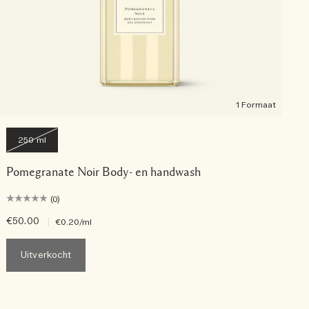
1 Formaat
250 ml
Pomegranate Noir Body- en handwash
(0)
€50.00
|
€
€0.20
/ml
Uitverkocht