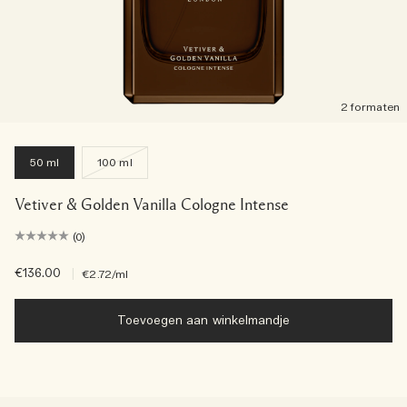
2 formaten
50 ml
100 ml
Vetiver & Golden Vanilla Cologne Intense
(0)
€136.00
|
€2.72
/ml
Toevoegen aan winkelmandje