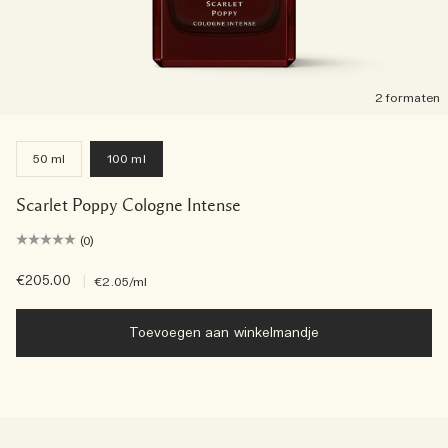
2 formaten
50 ml
100 ml
Scarlet Poppy Cologne Intense
(0)
€205.00
|
€2.05
/ml
Toevoegen aan winkelmandje