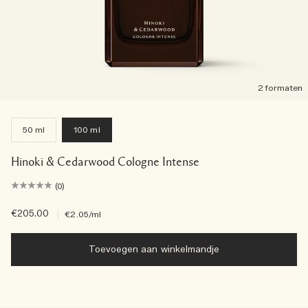
2 formaten
50 ml
100 ml
Hinoki & Cedarwood Cologne Intense
(0)
€205.00
|
€2.05
/ml
Toevoegen aan winkelmandje