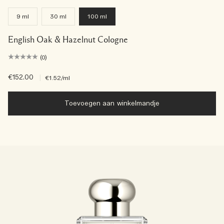
9 ml
30 ml
100 ml
English Oak & Hazelnut Cologne
(0)
€152.00
|
€1.52
/ml
Toevoegen aan winkelmandje