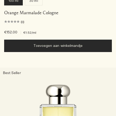
100 ml
30 ml
Orange Marmalade Cologne
(0)
€152.00
|
€1.52
/ml
Toevoegen aan winkelmandje
Best Seller