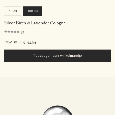
30 ml
100 ml
Silver Birch & Lavender Cologne
(0)
€152.00
|
€1.52
/ml
Toevoegen aan winkelmandje