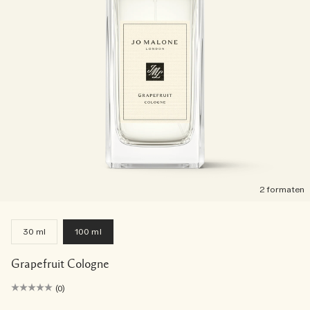
2 formaten
30 ml
100 ml
Grapefruit Cologne
(0)