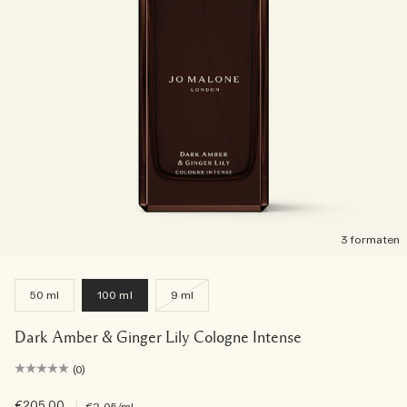
3 formaten
50 ml
100 ml
9 ml
Dark Amber & Ginger Lily Cologne Intense
(0)
€205.00
|