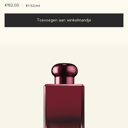
€152.00
|
€1.52
/ml
Toevoegen aan winkelmandje