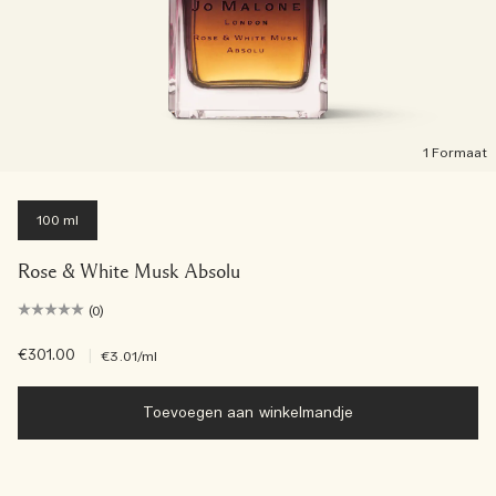
1 Formaat
100 ml
Rose & White Musk Absolu
(0)
€301.00
|
€3.01
/ml
Toevoegen aan winkelmandje