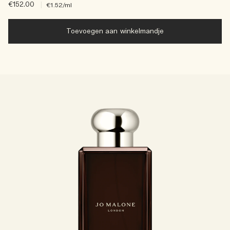
€152.00
|
€1.52
/ml
Toevoegen aan winkelmandje