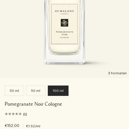
3 formaten
30 ml
50 ml
100 ml
Pomegranate Noir Cologne
(0)
€152.00
|
€1.52
/ml