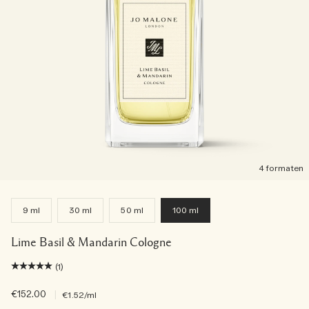
4 formaten
9 ml
30 ml
50 ml
100 ml
Lime Basil & Mandarin Cologne
(1)
€152.00
|
€1.52
/ml