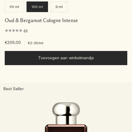
50 ml
100 ml
9 ml
Oud & Bergamot Cologne Intense
(0)
€205.00
|
€2.05
/ml
Toevoegen aan winkelmandje
Best Seller