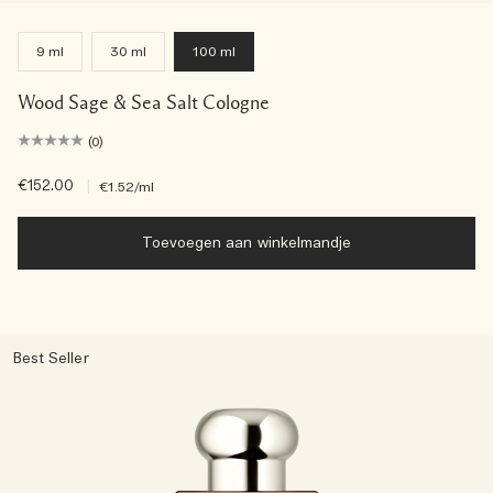
9 ml
30 ml
100 ml
Wood Sage & Sea Salt Cologne
(0)
€152.00
|
€1.52
/ml
Toevoegen aan winkelmandje
Best Seller