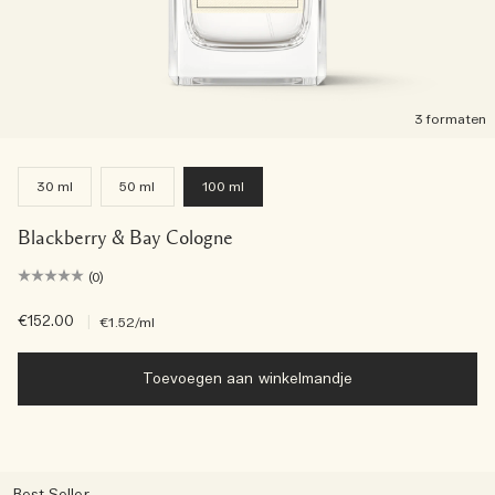
3 formaten
30 ml
50 ml
100 ml
Blackberry & Bay Cologne
(0)
€152.00
|
€1.52
/ml
Toevoegen aan winkelmandje