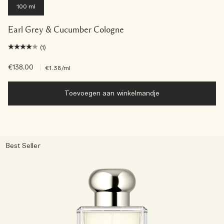
100 ml
Earl Grey & Cucumber Cologne
(1)
€138.00
|
€1.38
/ml
Toevoegen aan winkelmandje
Best Seller