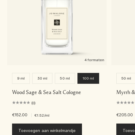
4 formaten
9 ml
30 ml
50 ml
100 ml
50 ml
Wood Sage & Sea Salt Cologne
Myrrh &
(0)
€152.00
|
€205.00
€1.52
/ml
Toevoegen aan winkelmandje
Toevo