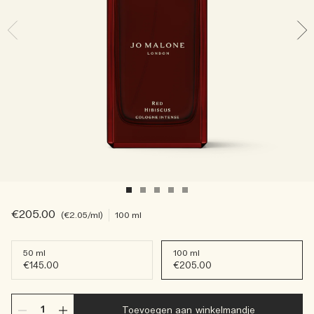
Lees het verhaal
Basil Neroli​
Rijk & bloemig
Essentiële verzorging voor kaarsen
Houtachtig
€205.00
€2.05
/ml
100 ml
50 ml
100 ml
€145.00
€205.00
Toevoegen aan winkelmandje