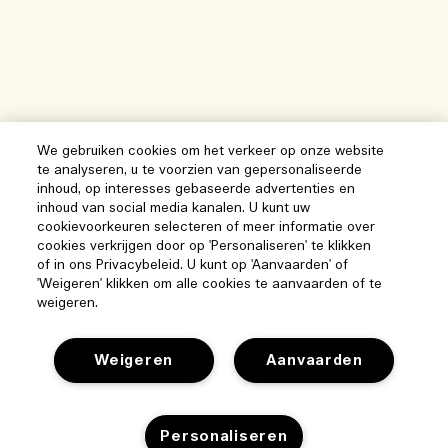
We gebruiken cookies om het verkeer op onze website
te analyseren, u te voorzien van gepersonaliseerde
inhoud, op interesses gebaseerde advertenties en
inhoud van social media kanalen. U kunt uw
Help
cookievoorkeuren selecteren of meer informatie over
cookies verkrijgen door op 'Personaliseren' te klikken
Beheer van cookies
of in ons Privacybeleid. U kunt op 'Aanvaarden' of
Bezoek & ontdek
'Weigeren' klikken om alle cookies te aanvaarden of te
Veelgestelde vragen
weigeren.
Winkelzoeker
Mijn bestelling
Ons bedrijf
Onze mensen & onze werkplek
Weigeren
Aanvaarden
Leveringsinformatie
Bedrijfsinformatie
Onze duurzame werkwijze
Teruggaves & Terugbetalingen
Privacybeleid en gebruiksvoorwaarden
Vacatures
Ingrediëntenwoordenlijst
Online shoppen
Personaliseren