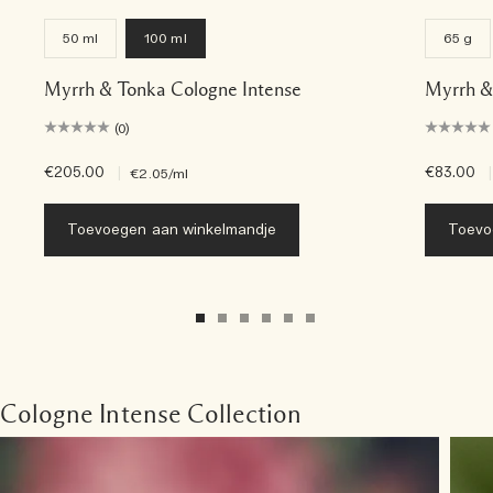
50 ml
100 ml
65 g
Myrrh & Tonka Cologne Intense
Myrrh &
(0)
€205.00
|
€83.00
|
€2.05
/ml
Toevoegen aan winkelmandje
Toevo
Cologne Intense Collection