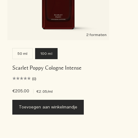
2 formaten
50 ml
100 ml
Scarlet Poppy Cologne Intense
(0)
€205.00
|
€2.05
/ml
Toevoegen aan winkelmandje