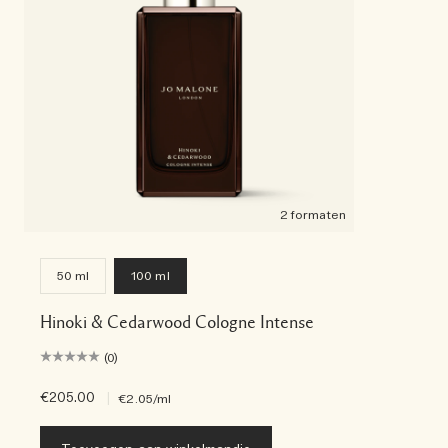
2 formaten
50 ml
100 ml
Hinoki & Cedarwood Cologne Intense
(0)
€205.00
|
€2.05
/ml