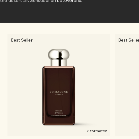
the desert air. Sensueel en betoverend.
Best Seller
Best Selle
2 formaten