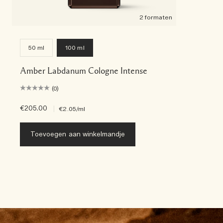
2 formaten
50 ml
100 ml
Amber Labdanum Cologne Intense
(0)
€205.00
|
€2.05
/ml
Toevoegen aan winkelmandje