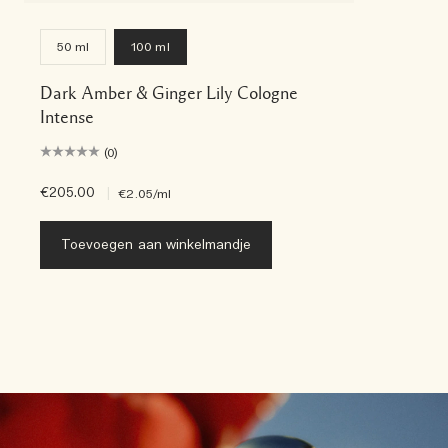
50 ml
100 ml
Dark Amber & Ginger Lily Cologne
Intense
(0)
€205.00
|
€2.05
/ml
Toevoegen aan winkelmandje