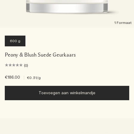
1 Formaat
600 g
Peony & Blush Suede Geurkaars
(0)
€186.00
|
€0.31
/g
Toevoegen aan winkelmandje