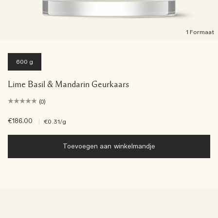
1 Formaat
600 g
Lime Basil & Mandarin Geurkaars
(0)
€186.00
|
€0.31
/g
Toevoegen aan winkelmandje