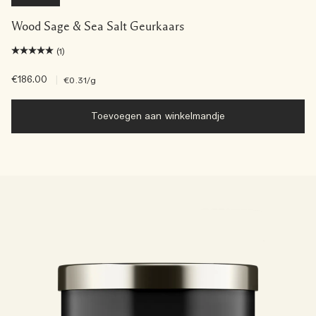
Wood Sage & Sea Salt Geurkaars
(1)
€186.00
|
€0.31
/g
Toevoegen aan winkelmandje