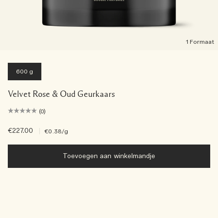
1 Formaat
600 g
Velvet Rose & Oud Geurkaars
(0)
€227.00
|
€0.38
/g
Toevoegen aan winkelmandje