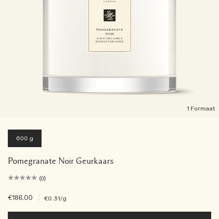
1 Formaat
600 g
Pomegranate Noir Geurkaars
(0)
€186.00
|
€0.31
/g