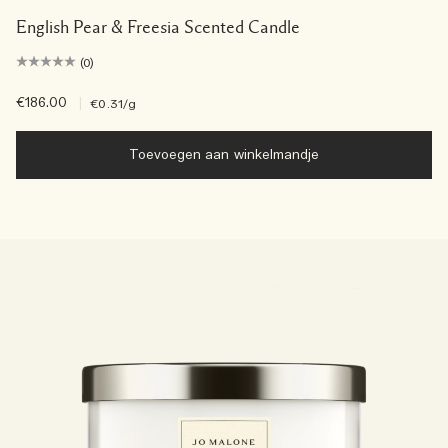
English Pear & Freesia Scented Candle
(0)
€186.00
|
€0.31
/g
Toevoegen aan winkelmandje