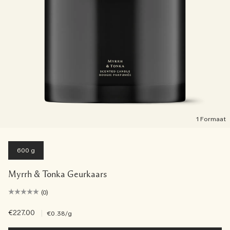
1 Formaat
600 g
Myrrh & Tonka Geurkaars
(0)
€227.00
|
€0.38
/g