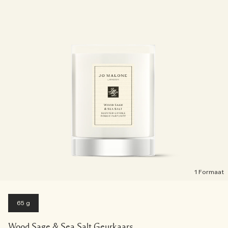
1 Formaat
65 g
Wood Sage & Sea Salt Geurkaars