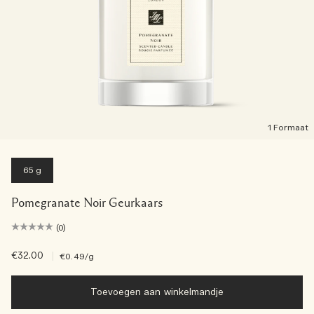
1 Formaat
65 g
Pomegranate Noir Geurkaars
(0)
€32.00
|
€0.49
/g
Toevoegen aan winkelmandje