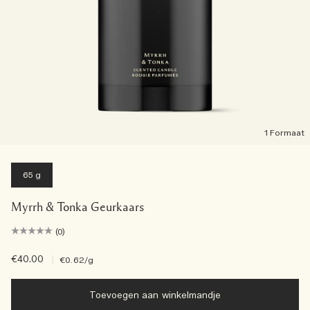
1 Formaat
65 g
Myrrh & Tonka Geurkaars
(0)
€40.00
|
€0.62
/g
Toevoegen aan winkelmandje