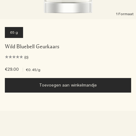
1 Formaat
65 g
Wild Bluebell Geurkaars
(0)
€29.00
|
€0.45
/g
Toevoegen aan winkelmandje