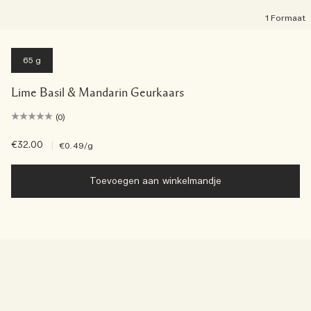
1 Formaat
65 g
Lime Basil & Mandarin Geurkaars
(0)
€32.00
|
€0.49
/g
Toevoegen aan winkelmandje