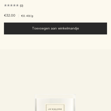
(0)
€32.00
|
€0.49
/g
Toevoegen aan winkelmandje