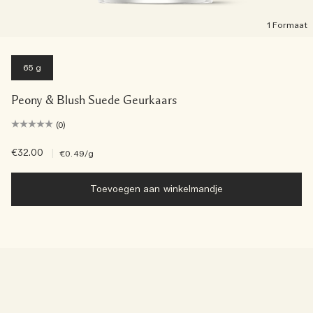
1 Formaat
65 g
Peony & Blush Suede Geurkaars
(0)
€32.00
|
€0.49
/g
Toevoegen aan winkelmandje