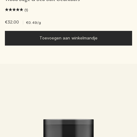
(1)
€32.00
|
€0.49
/g
Toevoegen aan winkelmandje