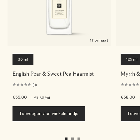
1 Formaat
30 ml
125 ml
English Pear & Sweet Pea Haarmist
Myrrh &
(0)
€55.00
|
€58.00
|
€1.83
/ml
Toevoegen aan winkelmandje
Toevo