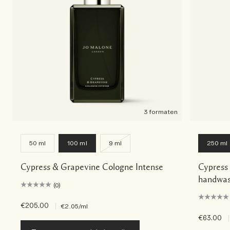
3 formaten
50 ml
100 ml
9 ml
250 ml
Cypress & Grapevine Cologne Intense
Cypress
handwa
(0)
€205.00
|
€2.05
/ml
€63.00
|