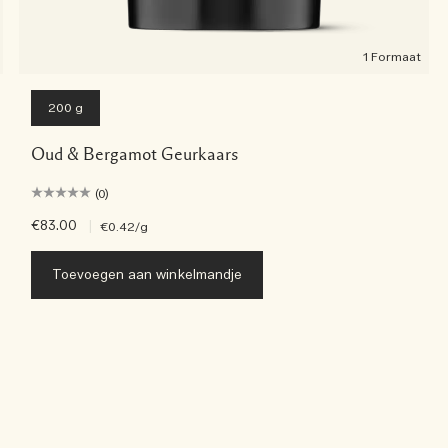
1 Formaat
200 g
Oud & Bergamot Geurkaars
(0)
€83.00
|
€0.42
/g
Toevoegen aan winkelmandje