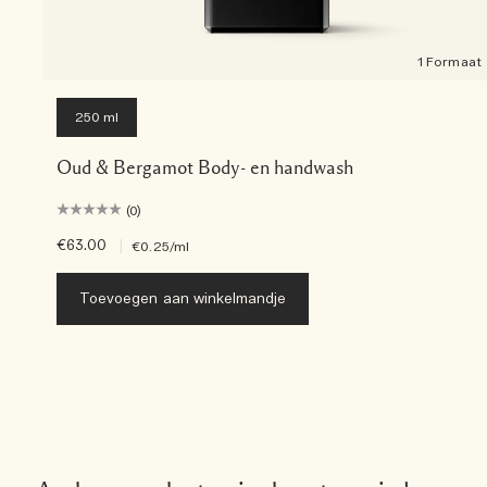
1 Formaat
250 ml
Oud & Bergamot Body- en handwash
(0)
€63.00
|
€0.25
/ml
Toevoegen aan winkelmandje