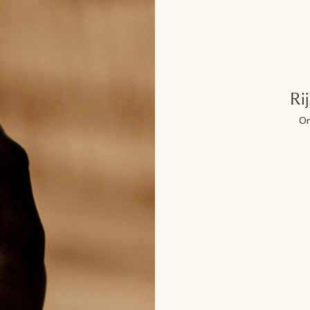
Ri
On