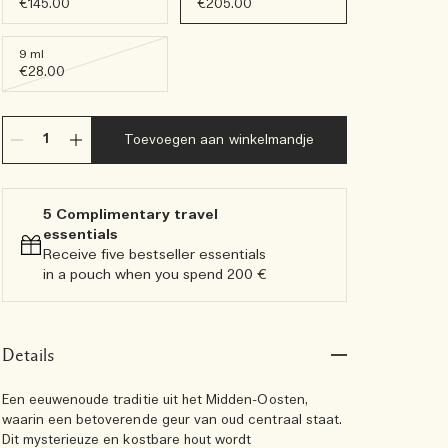
€145.00
€205.00
9 ml
€28.00
Toevoegen aan winkelmandje
5 Complimentary travel
essentials​
Receive five bestseller essentials
in a pouch when you spend 200 €
Details
Een eeuwenoude traditie uit het Midden-Oosten,
waarin een betoverende geur van oud centraal staat.
Dit mysterieuze en kostbare hout wordt