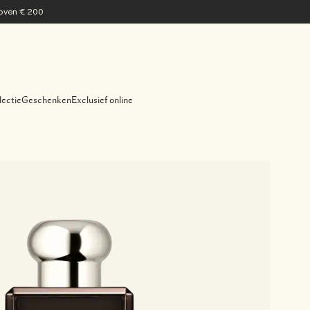
 boven € 200
lectie
Geschenken
Exclusief online