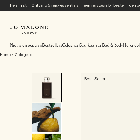
Reis in stijl: Ontvang 5 reis-essentials in een reistasje bij bestellingen
Nieuw en populair
Bestsellers
Colognes
Geurkaarsen
Bad & body
Herencol
Home
/
Colognes
Best Seller