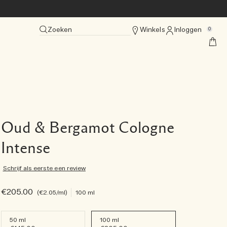
Zoeken
Winkels
Inloggen
0
Oud & Bergamot Cologne
Intense
Schrijf als eerste een review
€205.00
€2.05
/ml
100 ml
50 ml
100 ml