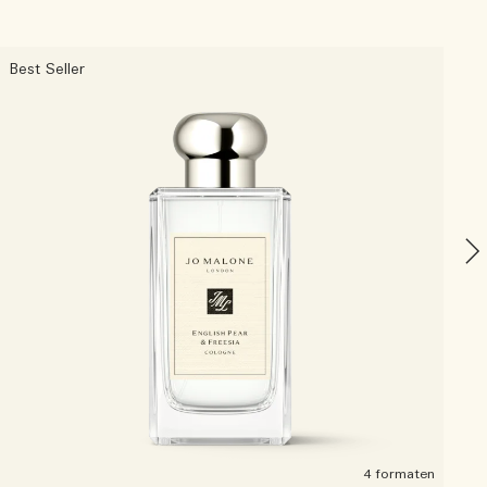
Best Seller
O
4 formaten