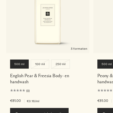
3 formaten
500 ml
100 ml
250 ml
500 ml
English Pear & Freesia Body- en
Peony &
handwash
handwa
(0)
€81.00
|
€81.00
|
€0.16
/ml