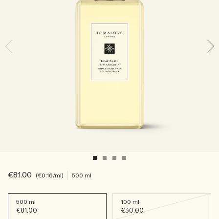
Lees het verhaal
Basil Neroli​
Rijk & bloemig
Essentiële verzorging voor kaarsen
Houtachtig
€81.00
€0.16
/ml
500 ml
500 ml
100 ml
€81.00
€30.00