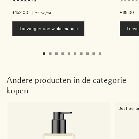
(1)
€152.00
|
€68.00
|
€1.52
/ml
Toevoegen aan winkelmandje
Toevo
Andere producten in de categorie
kopen
Best Selle