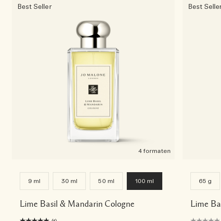
Best Seller
Best Selle
4 formaten
9 ml
30 ml
50 ml
100 ml
65 g
Lime Basil & Mandarin Cologne
Lime Ba