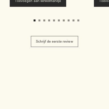
Toevoegen aan winkelmandje
Toevo
Schrijf de eerste review