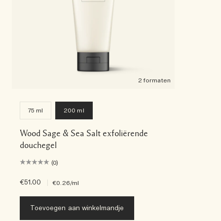
2 formaten
75 ml
200 ml
Wood Sage & Sea Salt exfoliërende
douchegel
(0)
€51.00
|
€0.26
/ml
Toevoegen aan winkelmandje