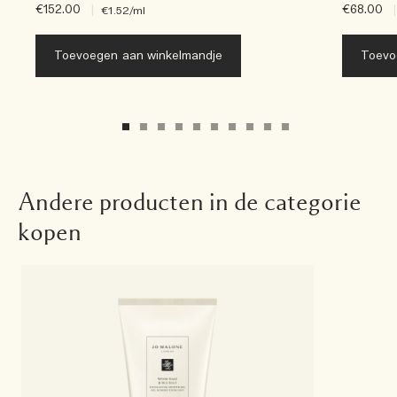
€152.00
|
€68.00
|
€1.52
/ml
Toevoegen aan winkelmandje
Toevo
Andere producten in de categorie
kopen