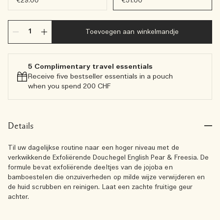
€29.00
€51.00
Toevoegen aan winkelmandje
5 Complimentary travel essentials​
Receive five bestseller essentials in a pouch
when you spend 200 CHF
Details
Til uw dagelijkse routine naar een hoger niveau met de
verkwikkende Exfoliërende Douchegel English Pear & Freesia. De
formule bevat exfoliërende deeltjes van de jojoba en
bamboestelen die onzuiverheden op milde wijze verwijderen en
de huid scrubben en reinigen. Laat een zachte fruitige geur
achter.