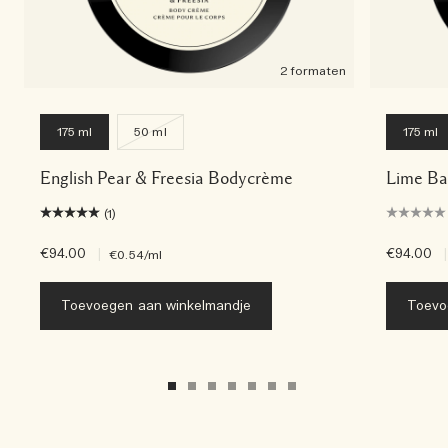
2 formaten
175 ml
50 ml
175 ml
English Pear & Freesia Bodycrème
Lime Ba
(1)
€94.00
|
€94.00
|
€0.54
/ml
Toevoegen aan winkelmandje
Toevo