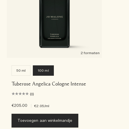
2 formaten
50 ml
100 ml
Tuberose Angelica Cologne Intense
(0)
€205.00
|
€2.05
/ml
Toevoegen aan winkelmandje