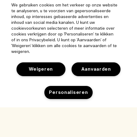
We gebruiken cookies om het verkeer op onze website
te analyseren, u te voorzien van gepersonaliseerde
inhoud, op interesses gebaseerde advertenties en
inhoud van social media kanalen. U kunt uw
cookievoorkeuren selecteren of meer informatie over
cookies verkrijgen door op 'Personaliseren' te klikken
of in ons Privacybeleid. U kunt op 'Aanvaarden' of
'Weigeren' klikken om alle cookies te aanvaarden of te
weigeren.
Weigeren
Aanvaarden
Help
Personaliseren
Beheer van cookies
Bezoek & ontdek
Veelgestelde vragen
Winkelzoeker
Toevoegen aan winkelmandje
Mijn bestelling
Ons bedrijf
Onze mensen & onze werkplek
Leveringsinformatie