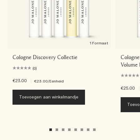
1 Formaat
Cologne Discovery Collectie
Cologne 
Volume 
(0)
€23.00
|
€23.00
/Eenheid
€25.00
|
Toevoegen aan winkelmandje
Toevo