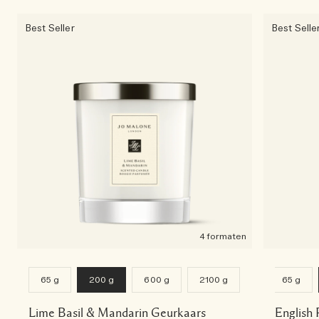
Best Seller
Best Selle
4 formaten
65 g
200 g
600 g
2100 g
65 g
Lime Basil & Mandarin Geurkaars
English 