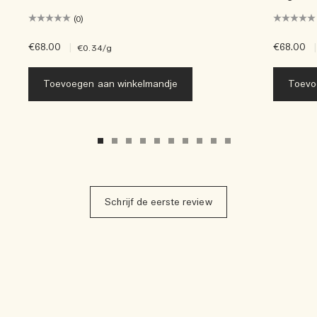
(0)
€68.00
|
€68.00
|
€0.34
/g
Toevoegen aan winkelmandje
Toevo
Schrijf de eerste review