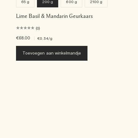
65 g
200 g
600 g
2100 g
Lime Basil & Mandarin Geurkaars
(0)
€68.00
|
€0.34
/g
Toevoegen aan winkelmandje