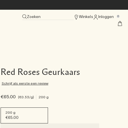
Zoeken
Winkels
Inloggen
0
Red Roses Geurkaars
Schrijf als eerste een review
€65.00
€0.33
/g
200 g
200 g
€65.00