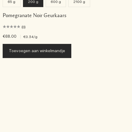
65 g
200 g
600 g
2100 g
Pomegranate Noir Geurkaars
(0)
€68.00
|
€
€0.34
/g
Toevoegen aan winkelmandje