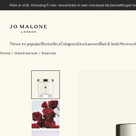
Reis in stijl: Ontvang 5 reis-essentials in een reistasje bij bestellingen
Nieuw en populair
Bestsellers
Colognes
Geurkaarsen
Bad & body
Herencol
Home
/
Geurkaarsen
/
Kaarsen