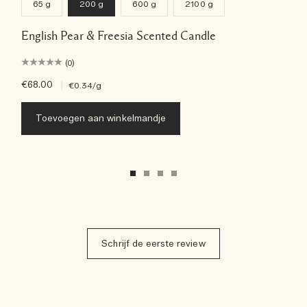
65 g
200 g
600 g
2100 g
English Pear & Freesia Scented Candle
(0)
€68.00
|
€0.34
/g
Toevoegen aan winkelmandje
Schrijf de eerste review