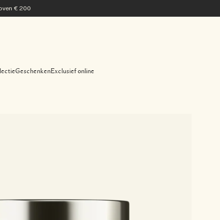
 boven € 200
lectie
Geschenken
Exclusief online