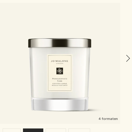
P
4 formaten