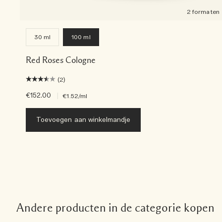
2 formaten
30 ml
100 ml
Red Roses Cologne
(2)
€152.00
|
€1.52
/ml
Toevoegen aan winkelmandje
Andere producten in de categorie kopen