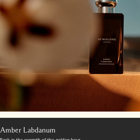
Amber Labdanum
Bask in the warmth of the golden hour