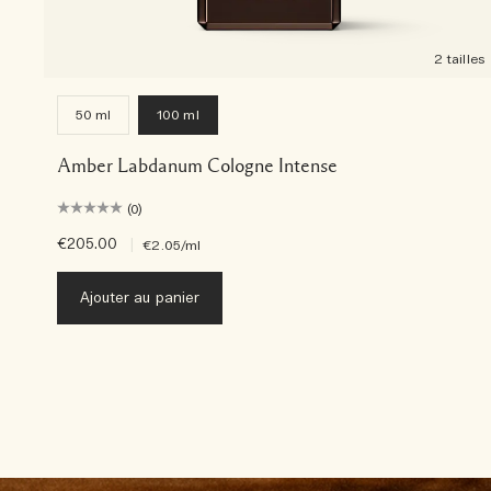
2 tailles
50 ml
100 ml
Amber Labdanum Cologne Intense
(0)
€205.00
|
€2.05
/ml
Ajouter au panier