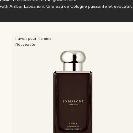
with Amber Labdanum. Une eau de Cologne puissante et évocatric
Favori pour Homme
Nouveauté