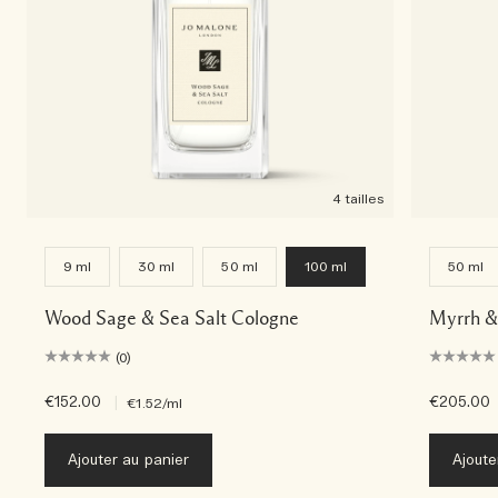
4 tailles
9 ml
30 ml
50 ml
100 ml
50 ml
Wood Sage & Sea Salt Cologne
Myrrh &
(0)
€152.00
|
€205.00
€1.52
/ml
Ajouter au panier
Ajoute