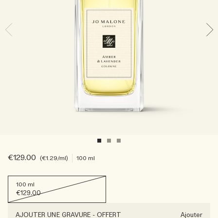
Sac fourre-tout offert pour tout achat de 2 produits.
Riche et Floral
Lire l’histoire
Les Boisés
€129.00
€1.29
/ml
100 ml
100 ml
€129.00
AJOUTER UNE GRAVURE
-
OFFERT
Ajouter