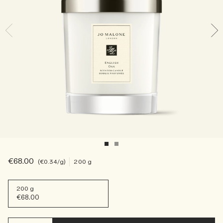
Sac fourre-tout offert pour tout achat de 2 produits.
Riche et Floral
Lire l’histoire
Les Boisés
€68.00
€0.34
/g
200 g
200 g
€68.00