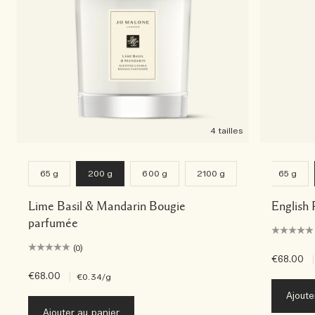
4 tailles
65 g
200 g
600 g
2100 g
65 g
Lime Basil & Mandarin Bougie
English 
parfumée
(0)
€68.00
|
€68.00
|
€0.34
/g
Ajoute
Ajouter au panier