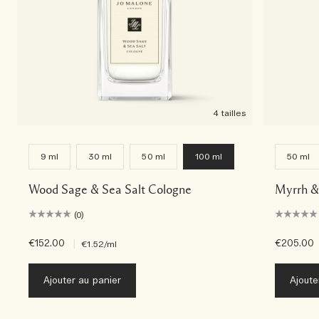
4 tailles
9 ml
30 ml
50 ml
100 ml
50 ml
Wood Sage & Sea Salt Cologne
Myrrh &
(0)
€152.00
|
€205.00
€1.52
/ml
Ajouter au panier
Ajoute