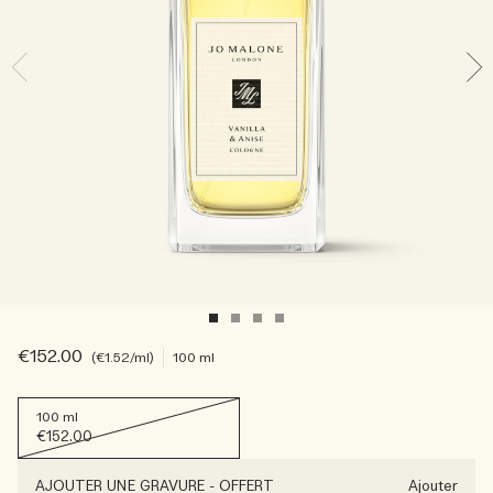
Sac fourre-tout offert pour tout achat de 2 produits.
Riche et Floral
Lire l’histoire
Les Boisés
€152.00
€1.52
/ml
100 ml
100 ml
€152.00
AJOUTER UNE GRAVURE
-
OFFERT
Ajouter