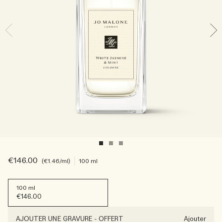
Sac fourre-tout offert pour tout achat de 2 produits.
Riche et Floral
Lire l’histoire
Les Boisés
€146.00
€1.46
/ml
100 ml
100 ml
€146.00
AJOUTER UNE GRAVURE
-
OFFERT
Ajouter