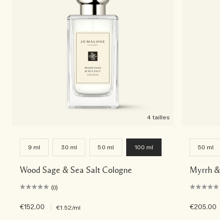
4 tailles
9 ml
30 ml
50 ml
100 ml
50 ml
Wood Sage & Sea Salt Cologne
Myrrh &
(0)
€152.00
|
€205.00
€1.52
/ml