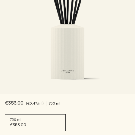
Sac fourre-tout offert pour tout achat de 2 produits.
Riche et Floral
Lire l’histoire
Les Boisés
€353.00
€0.47
/ml
750 ml
750 ml
€353.00