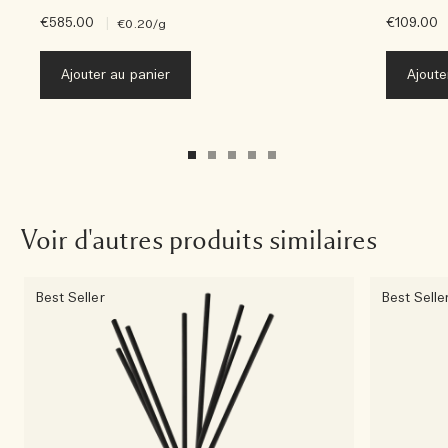
€585.00
|
€109.00
€0.20
/g
Ajouter au panier
Ajoute
Voir d'autres produits similaires
Best Seller
Best Selle