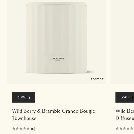
1 format
3000 g
350 ml
Wild Berry & Bramble Grande Bougie
Wild Be
Townhouse
Diffuse
(0)