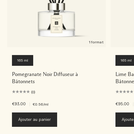
1 format
165 ml
165 ml
Pomegranate Noir Diffuseur à
Lime Bas
Bâtonnets
Bâtonne
(0)
€93.00
|
€95.00
|
€0.56
/ml
Ajouter au panier
Ajoute