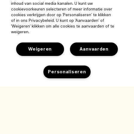
inhoud van social media kanalen. U kunt uw
cookievoorkeuren selecteren of meer informatie over
cookies verkrijgen door op 'Personaliseren' te klikken
of in ons Privacybeleid. U kunt op 'Aanvaarden' of
'Weigeren' klikken om alle cookies te aanvaarden of te
weigeren.
Weigeren
Aanvaarden
Help
Personaliseren
Beheer van cookies
Bezoek & ontdek
Veelgestelde vragen
Winkelzoeker
Mijn bestelling
Ons bedrijf
Onze mensen & onze werkplek
Leveringsinformatie
Bedrijfsinformatie
Onze duurzame werkwijze
Teruggaves & Terugbetalingen
Privacybeleid en gebruiksvoorwaarden
Vacatures
Ingrediëntenwoordenlijst
Online shoppen
Gebruiksvoorwaarden