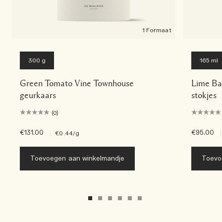
1 Formaat
300 g
165 ml
Green Tomato Vine Townhouse
Lime Bas
geurkaars
stokjes
(0)
€131.00
|
€95.00
|
€0.44
/g
Toevoegen aan winkelmandje
Toevo