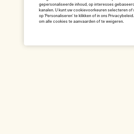
gepersonaliseerde inhoud, op interesses gebaseerd
kanalen. U kunt uw cookievoorkeuren selecteren of 
op 'Personaliseren' te klikken of in ons Privacybeleid
om alle cookies te aanvaarden of te weigeren.
Help
Bezoek & ontde
Beheer van cookies
Winkelzoeker
Veelgestelde vragen
Onze mensen & on
Mijn bestelling
Onze duurzame wer
Leveringsinformatie
Ingrediëntenwoorde
Teruggaves & Terugbetalingen
Mijn bestelling vol
Online shoppen