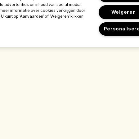
e advertenties en inhoud van social media
meer informatie over cookies verkrijgen door
Weigeren
. U kunt op 'Aanvaarden' of 'Weigeren' klikken
Personaliser
k
Ons bedrijf
Privacybeleid 
Bedrijfsinformatie
gebruiksvoor
Gebruiksvoorwa
ze werkplek
Vacatures
Privacybeleid
kwijze
Verkoopvoorwaa
nlijst
Neem contact op
gen