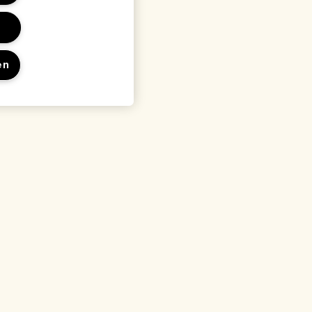
en
en
Locatie & taal
Locatie wijzigen
waarden
arden
rden
 met de fabrikant