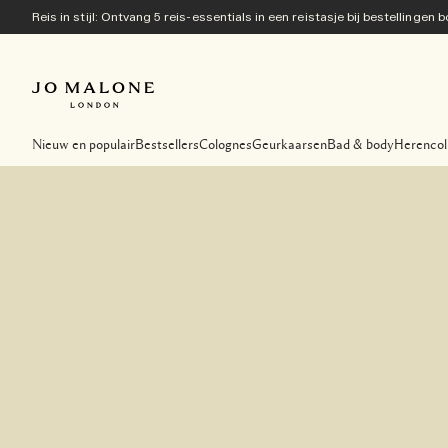
Reis in stijl: Ontvang 5 reis-essentials in een reistasje bij bestellingen
Nieuw en populair
Bestsellers
Colognes
Geurkaarsen
Bad & body
Herencol