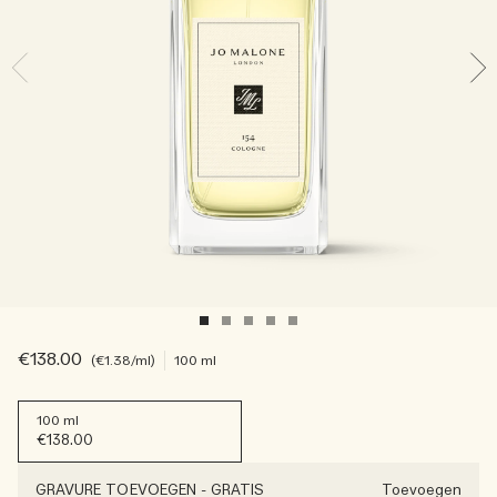
Lees het verhaal
Basil Neroli​
Rijk & bloemig
Essentiële verzorging voor kaarsen
Houtachtig
€138.00
€1.38
/ml
100 ml
100 ml
€138.00
GRAVURE TOEVOEGEN
-
GRATIS
Toevoegen