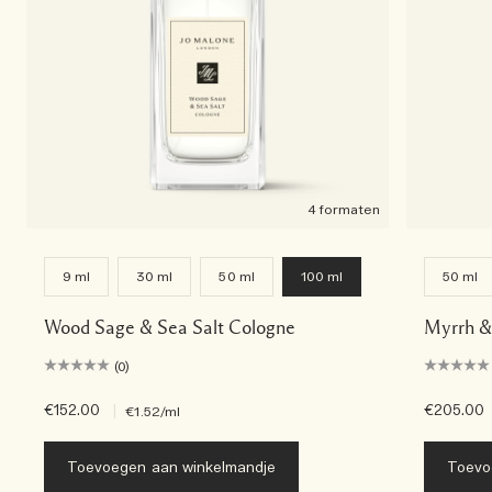
4 formaten
9 ml
30 ml
50 ml
100 ml
50 ml
Wood Sage & Sea Salt Cologne
Myrrh &
(0)
€152.00
|
€205.00
€1.52
/ml
Toevoegen aan winkelmandje
Toevo