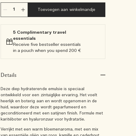
Toevoegen aan winkelmandje
5 Complimentary travel
essentials​
Receive five bestseller essentials
in a pouch when you spend 200 €
Details
Deze diep hydraterende emulsie is speciaal
ontwikkeld voor een zintuiglijke ervaring. Het voelt
heerlijk en boterig aan en wordt opgenomen in de
huid, waardoor deze wordt geparfumeerd en
geconditioneerd met een satijnen finish. Formule met
karitéboter en hyaluronzuur voor hydratatie.
Verrijkt met een warm bloemenaroma, met een mix
van essentiële oliën van roos, kamille en cederhout,