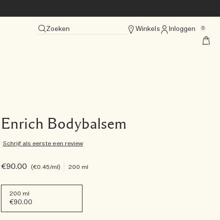
Zoeken
Winkels
Inloggen
0
Enrich Bodybalsem
Schrijf als eerste een review
€90.00
€0.45
/ml
200 ml
200 ml
€90.00