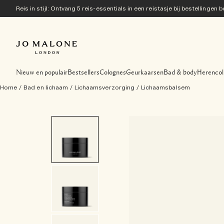
Reis in stijl: Ontvang 5 reis-essentials in een reistasje bij bestellingen
Nieuw en populair
Bestsellers
Colognes
Geurkaarsen
Bad & body
Herencol
Home
/
Bad en lichaam
/
Lichaamsverzorging
/
Lichaamsbalsem