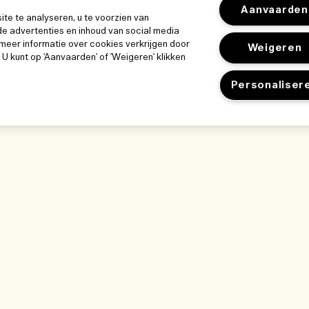
Aanvaarden
e te analyseren, u te voorzien van
e advertenties en inhoud van social media
meer informatie over cookies verkrijgen door
Weigeren
. U kunt op 'Aanvaarden' of 'Weigeren' klikken
Personaliser
k
Ons bedrijf
Privacybeleid 
Bedrijfsinformatie
gebruiksvoor
Gebruiksvoorwa
ze werkplek
Vacatures
Privacybeleid
kwijze
Verkoopvoorwaa
nlijst
Neem contact op
gen