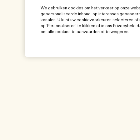
We gebruiken cookies om het verkeer op onze websit
gepersonaliseerde inhoud, op interesses gebaseerd
kanalen. U kunt uw cookievoorkeuren selecteren of 
op 'Personaliseren' te klikken of in ons Privacybeleid
om alle cookies te aanvaarden of te weigeren.
Help
Bezoek & ontde
Beheer van cookies
Winkelzoeker
Veelgestelde vragen
Onze mensen & on
Mijn bestelling
Onze duurzame wer
Leveringsinformatie
Ingrediëntenwoorde
Teruggaves & Terugbetalingen
Mijn bestelling vol