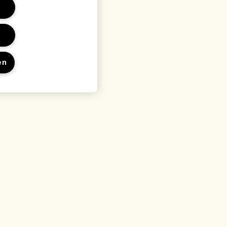
en
en
Locatie & taal
Locatie wijzigen
waarden
arden
rden
 met de fabrikant