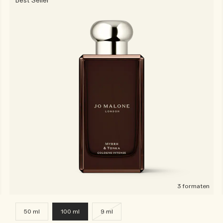
Best Seller
3 formaten
50 ml
100 ml
9 ml