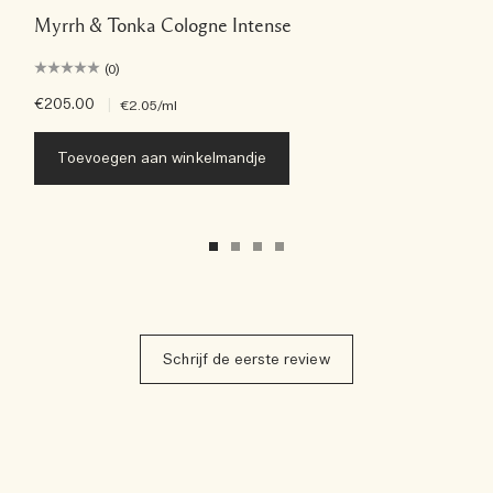
Myrrh & Tonka Cologne Intense
(0)
€205.00
|
€2.05
/ml
Toevoegen aan winkelmandje
Schrijf de eerste review