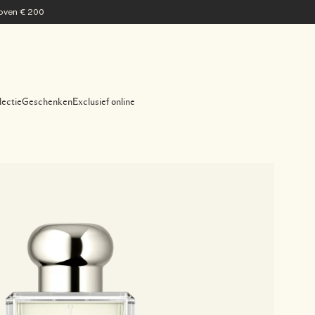
 boven € 200
lectie
Geschenken
Exclusief online