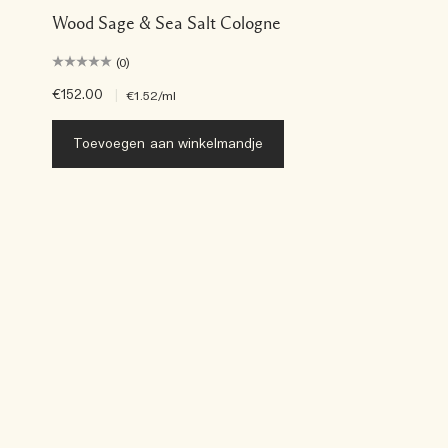
Wood Sage & Sea Salt Cologne
(0)
€152.00
|
€1.52
/ml
Toevoegen aan winkelmandje