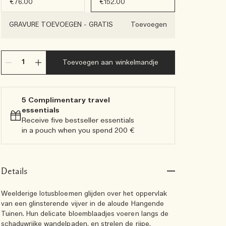
€76.00
€152.00
GRAVURE TOEVOEGEN
-
GRATIS
Toevoegen
Toevoegen aan winkelmandje
5 Complimentary travel
essentials​
Receive five bestseller essentials
in a pouch when you spend 200 €
Details
Weelderige lotusbloemen glijden over het oppervlak
van een glinsterende vijver in de aloude Hangende
Tuinen. Hun delicate bloemblaadjes voeren langs de
schaduwrijke wandelpaden, en strelen de rijpe,