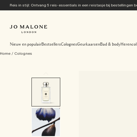
Reis in stijl: Ontvang 5 reis-essentials in een reistasje bij bestellingen
Nieuw en populair
Bestsellers
Colognes
Geurkaarsen
Bad & body
Herencol
Home
/
Colognes