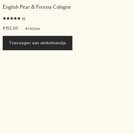
English Pear & Freesia Cologne
(1)
€152.00
|
€
€1.52
/ml
Toevoegen aan winkelmandje