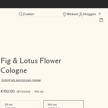
Zoeken
Winkels
Inloggen
0
Fig & Lotus Flower
Cologne
Schrijf als eerste een review
€152.00
€1.52
/ml
100 ml
30 ml
100 ml