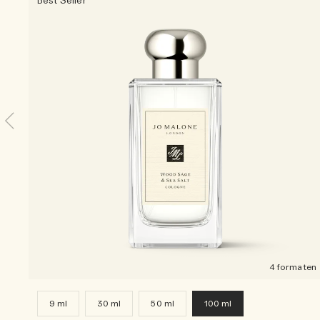
Best Seller
4 formaten
9 ml
30 ml
50 ml
100 ml