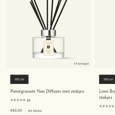
1 Formaat
165 ml
165 ml
Pomegranate Noir Diffuser met stokjes
Lime Bas
stokjes
(0)
€93.00
|
€0.56
/ml