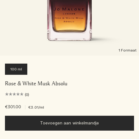
1 Formaat
100 ml
Rose & White Musk Absolu
(0)
€301.00
|
€3.01
/ml
Toevoegen aan winkelmandje