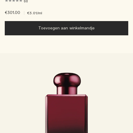
(0)
€301.00
|
€3.01
/ml
Toevoegen aan winkelmandje