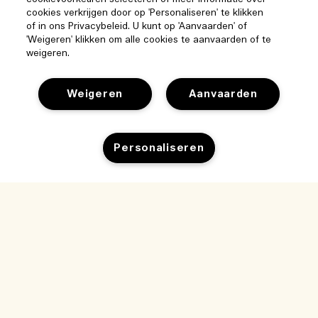
cookies verkrijgen door op 'Personaliseren' te klikken
of in ons Privacybeleid. U kunt op 'Aanvaarden' of
'Weigeren' klikken om alle cookies te aanvaarden of te
weigeren.
Weigeren
Aanvaarden
Personaliseren
Help
Beheer van cookies
Bezoek & ontdek
Veelgestelde vragen
Winkelzoeker
Mijn bestelling
Ons bedrijf
Onze mensen & onze werkplek
Leveringsinformatie
Bedrijfsinformatie
Onze duurzame werkwijze
Teruggaves & Terugbetalingen
Privacybeleid en gebruiksvoorwaarden
Vacatures
Ingrediëntenwoordenlijst
Online shoppen