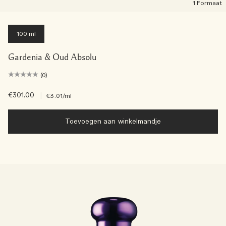
1 Formaat
100 ml
Gardenia & Oud Absolu
(0)
€301.00
|
€3.01
/ml
Toevoegen aan winkelmandje